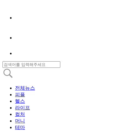
전체뉴스
피플
헬스
라이프
컬처
머니
테마