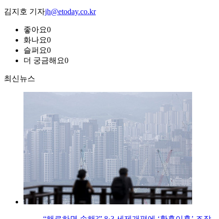
김지호 기자
jh@etoday.co.kr
좋아요
0
화나요
0
슬퍼요
0
더 궁금해요
0
최신뉴스
“해로하면 손해?” 8·3 세제개편에 ‘황혼이혼’ 조장