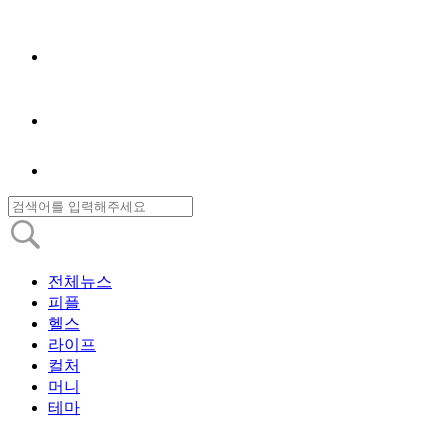
전체뉴스
피플
헬스
라이프
컬처
머니
테마