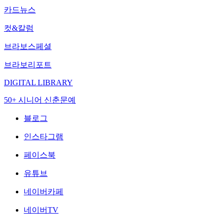
카드뉴스
컷&칼럼
브라보스페셜
브라보리포트
DIGITAL LIBRARY
50+ 시니어 신춘문예
블로그
인스타그램
페이스북
유튜브
네이버카페
네이버TV