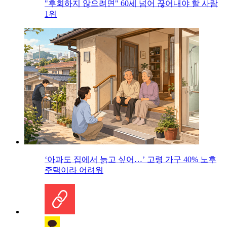
"후회하지 않으려면" 60세 넘어 끊어내야 할 사람
1위
‘아파도 집에서 늙고 싶어…’ 고령 가구 40% 노후
주택이라 어려워