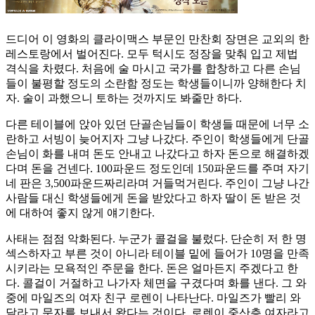
드디어 이 영화의 클라이맥스 부문인 만찬회 장면은 교외의 한
레스토랑에서 벌어진다. 모두 턱시도 정장을 맞춰 입고 제법
격식을 차렸다. 처음에 술 마시고 국가를 합창하고 다른 손님
들이 불평할 정도의 소란함 정도는 학생들이니까 양해한다 치
자. 술이 과했으니 토하는 것까지도 봐줄만 하다.
다른 테이블에 앉아 있던 단골손님들이 학생들 때문에 너무 소
란하고 서빙이 늦어지자 그냥 나갔다. 주인이 학생들에게 단골
손님이 화를 내며 돈도 안내고 나갔다고 하자 돈으로 해결하겠
다며 돈을 건넨다. 100파운드 정도인데 150파운드를 주며 자기
네 판은 3,500파운드짜리라며 거들먹거린다. 주인이 그냥 나간
사람들 대신 학생들에게 돈을 받았다고 하자 딸이 돈 받은 것
에 대하여 좋지 않게 얘기한다.
사태는 점점 악화된다. 누군가 콜걸을 불렀다. 단순히 저 한 명
섹스하자고 부른 것이 아니라 테이블 밑에 들어가 10명을 만족
시키라는 모욕적인 주문을 한다. 돈은 얼마든지 주겠다고 한
다. 콜걸이 거절하고 나가자 체면을 구겼다며 화를 낸다. 그 와
중에 마일즈의 여자 친구 로렌이 나타난다. 마일즈가 빨리 와
달라고 문자를 보내서 왔다는 것이다. 로렌이 중산층 여자라고