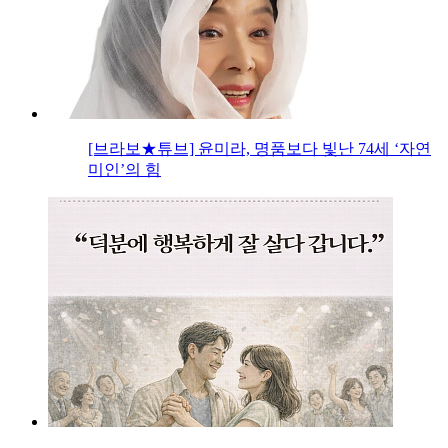
[브라보★튜브] 윤미라, 명품보다 빛난 74세 ‘자연
미인’의 힘