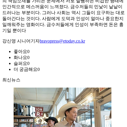
의 책임소재를 가리는 문제에서 서로 발뺌하는 비겁한 행태에
인간적으로 메스꺼움이 느껴졌다. 금수저들의 민낯이 낱낱이
드러나는 부분이다. 그러나 사회는 역시 그들이 요구하는 대로
돌아간다는 것이다. 사람에게 도덕과 인성이 얼마나 중요한지
일깨워주는 영화이다. 금수저들에게 인성이 부족하면 돈은 흉
기일 뿐이다
강신영 시니어기자
bravopress@etoday.co.kr
좋아요
0
화나요
0
슬퍼요
0
더 궁금해요
0
최신뉴스