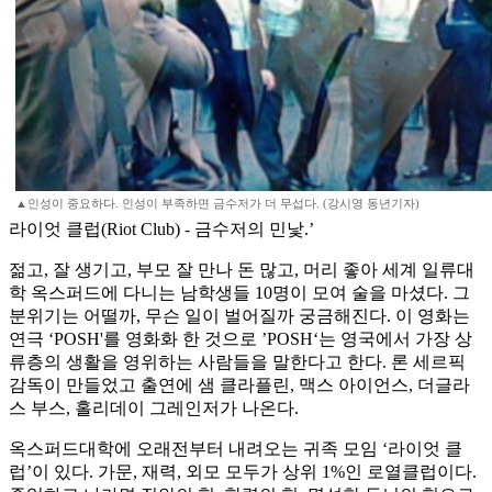
▲인성이 중요하다. 인성이 부족하면 금수저가 더 무섭다. (강시영 동년기자)
라이엇 클럽(Riot Club) - 금수저의 민낯.’
젊고, 잘 생기고, 부모 잘 만나 돈 많고, 머리 좋아 세계 일류대
학 옥스퍼드에 다니는 남학생들 10명이 모여 술을 마셨다. 그
분위기는 어떨까, 무슨 일이 벌어질까 궁금해진다. 이 영화는
연극 ‘POSH'를 영화화 한 것으로 ’POSH‘는 영국에서 가장 상
류층의 생활을 영위하는 사람들을 말한다고 한다. 론 세르픽
감독이 만들었고 출연에 샘 클라플린, 맥스 아이언스, 더글라
스 부스, 홀리데이 그레인저가 나온다.
옥스퍼드대학에 오래전부터 내려오는 귀족 모임 ‘라이엇 클
럽’이 있다. 가문, 재력, 외모 모두가 상위 1%인 로열클럽이다.