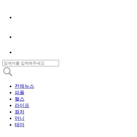
전체뉴스
피플
헬스
라이프
컬처
머니
테마