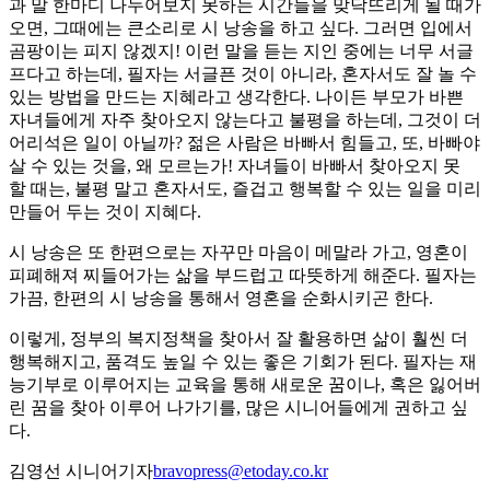
과 말 한마디 나누어보지 못하는 시간들을 맞닥뜨리게 될 때가
오면, 그때에는 큰소리로 시 낭송을 하고 싶다. 그러면 입에서
곰팡이는 피지 않겠지! 이런 말을 듣는 지인 중에는 너무 서글
프다고 하는데, 필자는 서글픈 것이 아니라, 혼자서도 잘 놀 수
있는 방법을 만드는 지혜라고 생각한다. 나이든 부모가 바쁜
자녀들에게 자주 찾아오지 않는다고 불평을 하는데, 그것이 더
어리석은 일이 아닐까? 젊은 사람은 바빠서 힘들고, 또, 바빠야
살 수 있는 것을, 왜 모르는가! 자녀들이 바빠서 찾아오지 못
할 때는, 불평 말고 혼자서도, 즐겁고 행복할 수 있는 일을 미리
만들어 두는 것이 지혜다.
시 낭송은 또 한편으로는 자꾸만 마음이 메말라 가고, 영혼이
피폐해져 찌들어가는 삶을 부드럽고 따뜻하게 해준다. 필자는
가끔, 한편의 시 낭송을 통해서 영혼을 순화시키곤 한다.
이렇게, 정부의 복지정책을 찾아서 잘 활용하면 삶이 훨씬 더
행복해지고, 품격도 높일 수 있는 좋은 기회가 된다. 필자는 재
능기부로 이루어지는 교육을 통해 새로운 꿈이나, 혹은 잃어버
린 꿈을 찾아 이루어 나가기를, 많은 시니어들에게 권하고 싶
다.
김영선 시니어기자
bravopress@etoday.co.kr