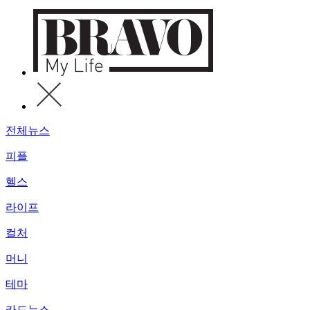
전체뉴스
피플
헬스
라이프
컬처
머니
테마
카드뉴스