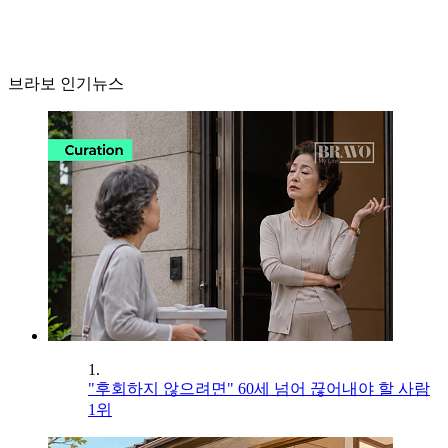
브라보 인기뉴스
1.
"후회하지 않으려면" 60세 넘어 끊어내야 할 사람
1위