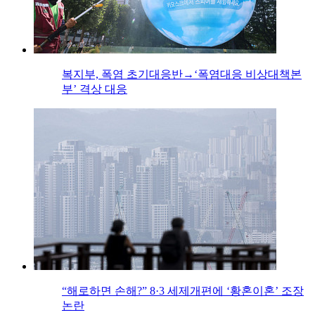
복지부, 폭염 초기대응반→‘폭염대응 비상대책본
부’ 격상 대응
“해로하면 손해?” 8·3 세제개편에 ‘황혼이혼’ 조장
논란