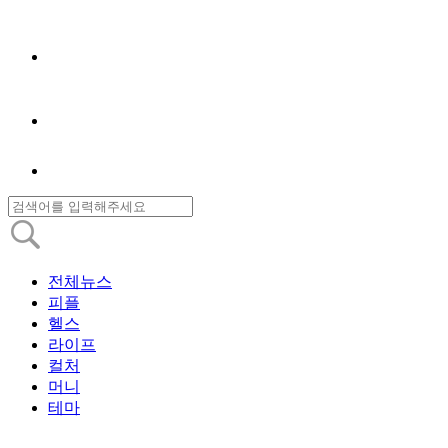
전체뉴스
피플
헬스
라이프
컬처
머니
테마