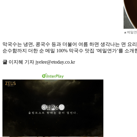
▲메밀연가 
막국수는 냉면, 콩국수 등과 더불어 여름 하면 생각나는 면 요
순수함까지 더한 순 메밀 100% 막국수 맛집 ‘메밀연가’를 소개
글
이지혜 기자 jyelee@etoday.co.kr