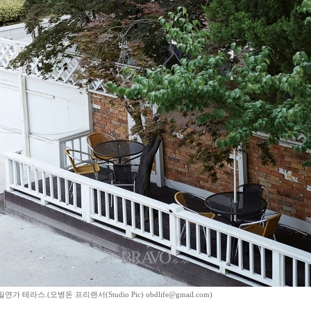
연가 테라스.(오병돈 프리랜서(Studio Pic) obdlife@gmail.com)