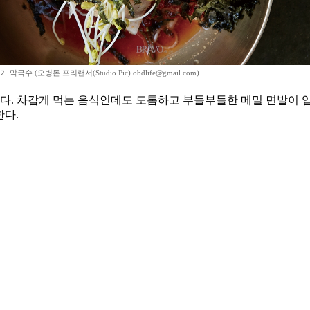
막국수.(오병돈 프리랜서(Studio Pic) obdlife@gmail.com)
리다. 차갑게 먹는 음식인데도 도톰하고 부들부들한 메밀 면발이 
한다.