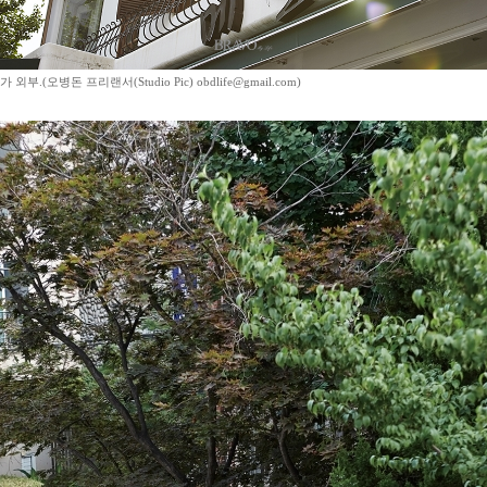
외부.(오병돈 프리랜서(Studio Pic) obdlife@gmail.com)