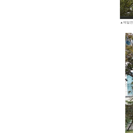
▲메밀연가 