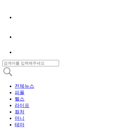
전체뉴스
피플
헬스
라이프
컬처
머니
테마