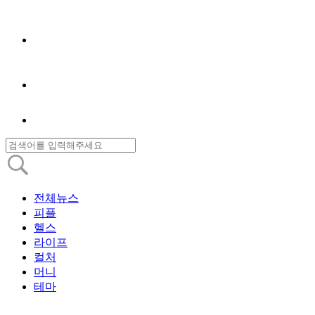
전체뉴스
피플
헬스
라이프
컬처
머니
테마