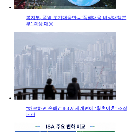
복지부, 폭염 초기대응반→‘폭염대응 비상대책본
부’ 격상 대응
“해로하면 손해?” 8·3 세제개편에 ‘황혼이혼’ 조장
논란