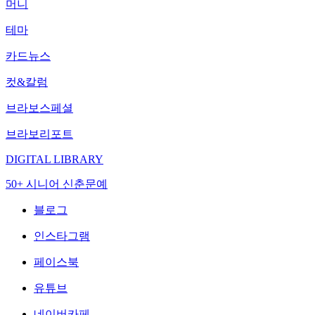
머니
테마
카드뉴스
컷&칼럼
브라보스페셜
브라보리포트
DIGITAL LIBRARY
50+ 시니어 신춘문예
블로그
인스타그램
페이스북
유튜브
네이버카페