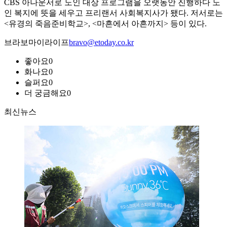
CBS 아나운서로 노인 대상 프로그램을 오랫동안 진행하다 노
인 복지에 뜻을 세우고 프리랜서 사회복지사가 됐다. 저서로는
<유경의 죽음준비학교>, <마흔에서 아흔까지> 등이 있다.
브라보마이라이프
bravo@etoday.co.kr
좋아요
0
화나요
0
슬퍼요
0
더 궁금해요
0
최신뉴스