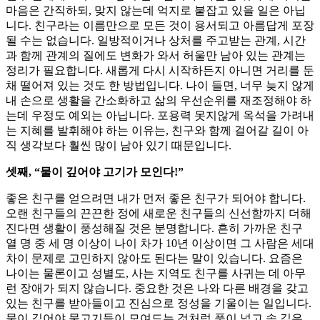
마음은 간직하되, 맞지 않는데 억지로 붙잡고 있을 일은 아닙
니다. 친구라는 이름만으로 모든 것이 용서되고 아름답게 포장
될 수는 없습니다. 일방적이거나 상처를 주고받는 관계, 시간
과 함께 관계의 질에도 변화가 와서 허울만 남아 있는 관계는
정리가 필요합니다. 새롭게 다시 시작하든지 아니면 거리를 둔
채 떨어져 있는 것도 한 방법입니다. 나이 들면, 너무 늦지 않게
내 손으로 생활을 간소화하고 삶의 우선순위를 재조정해야 하
는데 우정도 예외는 아닙니다. 포용력 못지않게 옥석을 가려내
는 지혜를 발휘해야 하는 이유는, 친구와 함께 걸어갈 길이 아
직 생각보다 훨씬 많이 남아 있기 때문입니다.
셋째, “물이 깊어야 고기가 모인다!”
좋은 친구를 얻으려면 내가 먼저 좋은 친구가 되어야 합니다.
오랜 친구들의 끈끈한 정에 새로운 친구들의 신선함까지 더해
진다면 생활이 풍성해질 것은 분명합니다. 흔히 가까운 친구
열 명 중 세 명 이상이 나이 차가 10년 이상이면 그 사람은 세대
차이 문제로 고민하지 않아도 된다는 말이 있습니다. 요즘은
나이는 물론이고 성별도, 사는 지역도 친구를 사귀는 데 아무
런 장애가 되지 않습니다. 중요한 것은 나와 다른 배경을 갖고
있는 친구를 받아들이고 진심으로 정성을 기울이는 일입니다.
물이 깊어야 물고기들이 모여드는 것처럼 품이 넓고 속 깊은