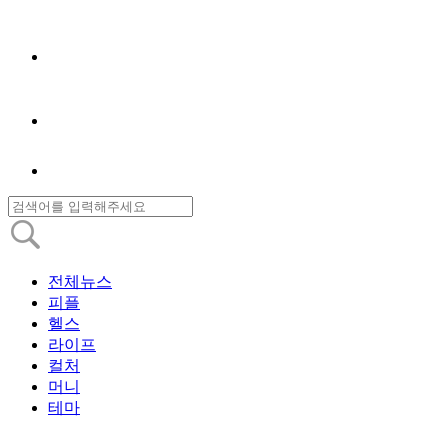
전체뉴스
피플
헬스
라이프
컬처
머니
테마