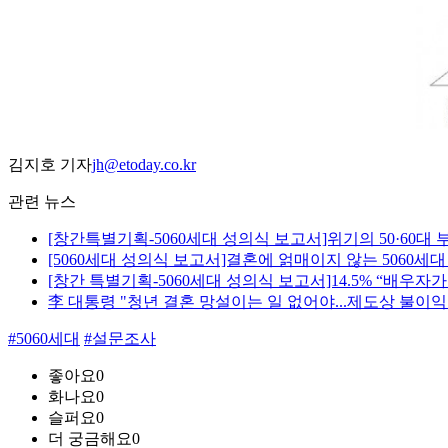
김지호 기자
jh@etoday.co.kr
관련 뉴스
[창간특별기획-5060세대 성의식 보고서]위기의 50·60대 
[5060세대 성의식 보고서]결혼에 얽매이지 않는 5060세대
[창간 특별기획-5060세대 성의식 보고서]14.5% “배우자
李 대통령 "청년 결혼 망설이는 일 없어야...제도상 불이익
#5060세대
#설문조사
좋아요
0
화나요
0
슬퍼요
0
더 궁금해요
0