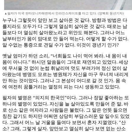
▲필자가 미국 싼타모니카해변에서 인라인스케이트를 타고 있다. (양복희 동년기자)
누구나 그렇듯이 앞만 보고 살아온 것 같다. 방향과 방법은 다
를지라도 모두가 다 그렇게 열심히 살아온 것 같다. 때로는 남
들보다 더 열심히 살아왔노라고 위안도 해본다. 그러나 어느
날부터인가 몸이 맘대로 안 들어 먹는다. 어떻게 할 수가 없다.
알 수없는 통증으로 견딜 수가 없다. 이것이 갱년기 인가?
옛날 엄마가 하던 소리, “너희들도 나이 먹어 봐라. 내 몸이 내
몸이 아니다.” 하시던 말씀들이 그대로 재연되고 있었다. 세상
에 무서울 것 없이 눈썹 휘날리며 멋도 부려가며 정신 없이 살
아왔는데 병명도 모르는 병원체가 자신을 마구 무너져 내리게
만 하는 것이었다. 그러나 그 본성이 어디로 갈 것 인가. 몸 속
에 여전히 꿈틀거리는 열정의 피는 다시 생동하고 있었다.
필자의 별명은 “의지의 한국인”이다. 그러나 정말 좋아하는 또
하나의 별명이 있었다. 자신을 늘 살아있도록 만들어 준 말, 바
로 산소 같은 여자라고 사람들은 불렀다. 그 말은 언뜻 들으면
칭찬 같기도 하지만 어쩌면 상당히 부담스러운 말 일수도 있었
다. 그래서 어느 날 거울을 들여다 보면서 혼자 지껄였다. "산
소? 그래, 그렇게 살자. 앞만보고 열심히 살다 보면 없는 산소