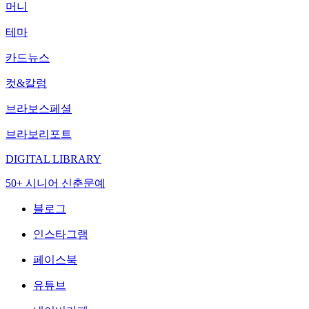
머니
테마
카드뉴스
컷&칼럼
브라보스페셜
브라보리포트
DIGITAL LIBRARY
50+ 시니어 신춘문예
블로그
인스타그램
페이스북
유튜브