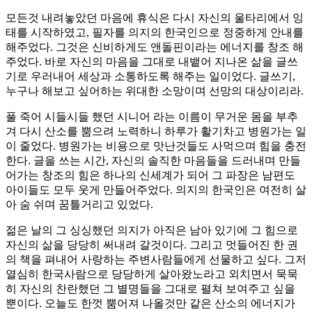
모든것 내려놓았던 마음에 휴식은 다시 자신의 울타리에서 잉
태를 시작하였고, 필자를 의지의 한국인으로 정중하게 안내를
해주었다. 그것은 신비하게도 앤돌핀이라는 에너지를 창조 해
주었다. 바로 자신의 마음을 그대로 내뱉어 지나온 삶을 글쓰
기로 우러내어 세상과 소통하도록 해주는 일이었다. 글쓰기,
누구나 해보고 싶어하는 위대한 소망이며 선망의 대상이리라.
풀 죽어 시들시들 했던 시니어 라는 이름이 무거운 몸을 부추
겨 다시 산소를 뿜으려 노력하니 하루가 활기차고 병원가는 일
이 줄었다. 병원가는 비용으로 맛난것들도 사먹으며 힘을 충전
한다. 글을 쓰는 시간, 자신의 솔직한 마음들을 드러내며 만들
어가는 창조의 힘은 하나의 신세계가 되어 그 파장은 남편도
아이들도 모두 웃게 만들어주었다. 의지의 한국인은 여전히 살
아 숨 쉬며 꿈틀거리고 있었다.
젊은 날의 그 싱싱했던 의지가 아직은 남아 있기에 그 힘으로
자신의 삶을 당당히 써내려 갈것이다. 그리고 멋들어진 한 권
의 책을 펴내어 사랑하는 주변사람들에게 선물하고 싶다. 그저
열심히 한국사람으로 당당하게 살아왔노라고 외치면서 묵묵
히 자신의 찬란했던 그 별명들을 그대로 펼쳐 보여주고 싶을
뿐이다. 오늘도 한껏 뿜어져 나올것만 같은 산소의 에너지가