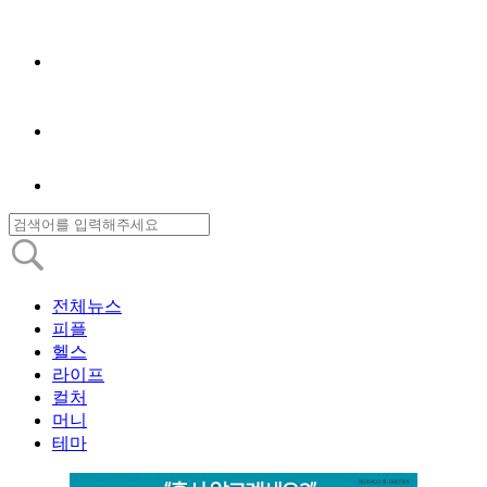
전체뉴스
피플
헬스
라이프
컬처
머니
테마