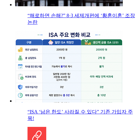
“해로하면 손해?” 8·3 세제개편에 ‘황혼이혼’ 조장
논란
“ISA ‘남은 한도’ 사라질 수 있다” 기존 가입자 주
목!