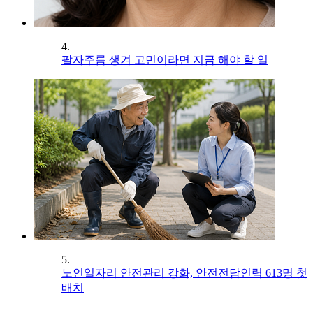
4.
팔자주름 생겨 고민이라면 지금 해야 할 일
5.
노인일자리 안전관리 강화, 안전전담인력 613명 첫
배치