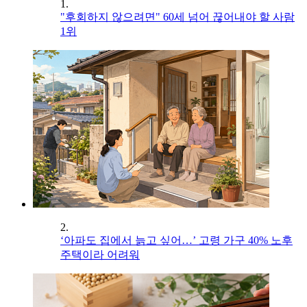
1.
"후회하지 않으려면" 60세 넘어 끊어내야 할 사람
1위
2.
‘아파도 집에서 늙고 싶어…’ 고령 가구 40% 노후
주택이라 어려워