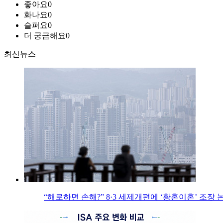
좋아요
0
화나요
0
슬퍼요
0
더 궁금해요
0
최신뉴스
“해로하면 손해?” 8·3 세제개편에 ‘황혼이혼’ 조장 