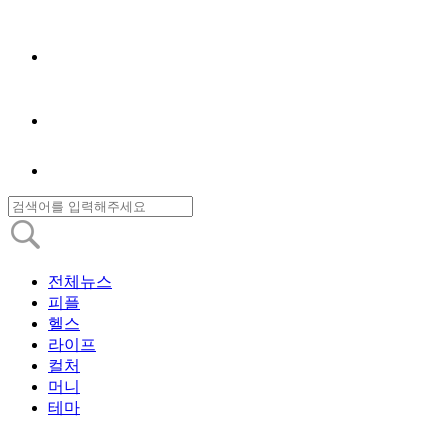
전체뉴스
피플
헬스
라이프
컬처
머니
테마