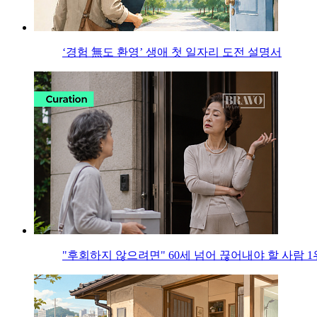
‘경험 無도 환영’ 생애 첫 일자리 도전 설명서
"후회하지 않으려면" 60세 넘어 끊어내야 할 사람 1