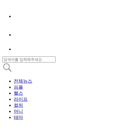
전체뉴스
피플
헬스
라이프
컬처
머니
테마