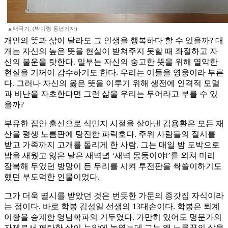
▲태극기. (박미령 동년기자)
개인의 뜻과 삶이 달라도 그 인생을 행복하다 할 수 있을까? 대
개는 자신의 높은 뜻을 현실이 받쳐주지 못할 때 좌절하고 자
신의 불운을 탓한다. 일부는 자신의 숭고한 뜻을 위해 열악한
현실을 기꺼이 감수하기도 한다. 우리는 이들을 영웅이라 부른
다. 그러나 자신의 옳은 뜻을 이루기 위해 생전에 인격적 모멸
과 비난을 자초한다면 그런 삶을 우리는 무어라고 부를 수 있
을까?
부유한 집안 출신으로 식민지 시절을 살아낸 김용환은 모든 재
산을 평생 노름판에 탕진한 파락호다. 주위 사람들의 질시를
받고 가족까지 고개를 돌리게 한 사람. 그는 매일 밤 도박으로
밤을 새웠고 잃은 날은 새벽녘 ‘새벽 몽둥이야!’를 외쳐 미리
잠복해 두었던 방망이 든 무리를 시켜 투전판을 싹쓸이하기도
했던 부도덕한 인물이었다.
그가 더욱 멸시를 받았던 것은 번듯한 가문의 종갓집 자식이라
는 점이다. 바로 학봉 김성일 선생의 13대손이다. 학봉은 퇴계
이황을 승계한 영남학파의 거두였다. 가만히 있어도 명문가의
자제로서 평탄한 삶이 눈앞에 놓였는데 그는 왜 노름꾼의 삶을