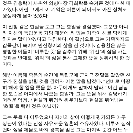
것은 김흥락이 사촌인 의병대장 김희락을 숨겨준 것에 대한 대
가였다. 어린 그에게 이 기억은 어른이 되어서도 아픈 상처로
생생하게 남아 있었다.
이 진창 같은 현실을 보고 그는 항일을 결심했다. 그뿐만 아니
라 자신의 독립운동 가담 때문에 죄 없는 가족이 해를 당하게
하지는 말아야겠다고 다짐한다. 이 결심으로 그는 가족까지도
감쪽같이 속이며 만신창이의 삶을 산 것이다. 김용환은 많은
평범한 이들이 ‘비루한 뜻’을 감추기 위해 ‘위선’의 삶을 사는
것과는 반대로 ‘위악’의 삶을 통해 고매한 뜻을 성취하려 한 것
이다.
해방 이듬해 죽음의 순간에 독립군에 군자금 전달을 맡았던 친
구가 진실을 밝힐 것을 권하자 이런 말을 남겼다. “선비로 마땅
히 해야 할 일을 했을 뿐. 아무에게도 말하지 말라.” 이런 담담
한 모습은 어디에서 나오는 힘일까. 그는 뜻을 위해 감당하기
어려운 엄청난 현실과 뒤엉켜 싸우기보다 현실을 뛰어넘는
‘초월’을 택한 것은 아닐까?
그는 뜻을 다 이루었으니 자신의 삶이 어떻게 평가되든 아무
상관이 없다는 진정 자유로운 영혼의 소유자였다. 미루어 짐작
건대 삶을 제물로 바쳐 광복을 얻은 그는 마지막 순간 어느 누