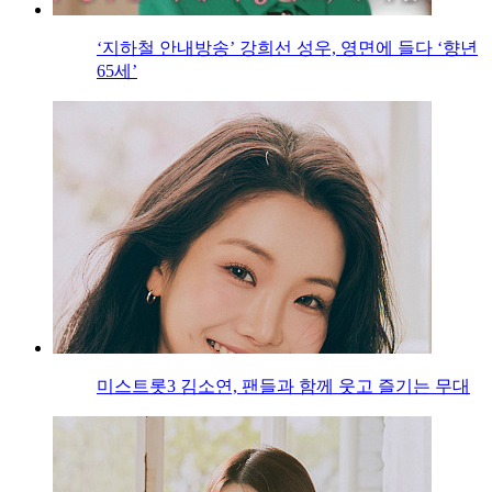
‘지하철 안내방송’ 강희선 성우, 영면에 들다 ‘향년
65세’
미스트롯3 김소연, 팬들과 함께 웃고 즐기는 무대