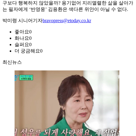
구보다 행복하지 않았을까? 용기없어 지리멸렬한 삶을 살아가
는 필자에게 ‘반영웅’ 김용환은 색다른 위안이 아닐 수 없다.
박미령 시니어기자
bravopress@etoday.co.kr
좋아요
0
화나요
0
슬퍼요
0
더 궁금해요
0
최신뉴스