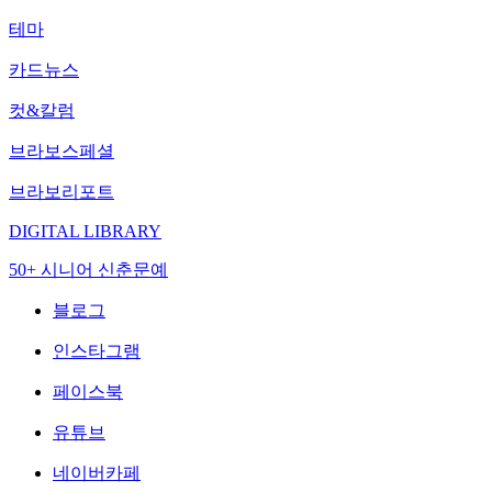
테마
카드뉴스
컷&칼럼
브라보스페셜
브라보리포트
DIGITAL LIBRARY
50+ 시니어 신춘문예
블로그
인스타그램
페이스북
유튜브
네이버카페