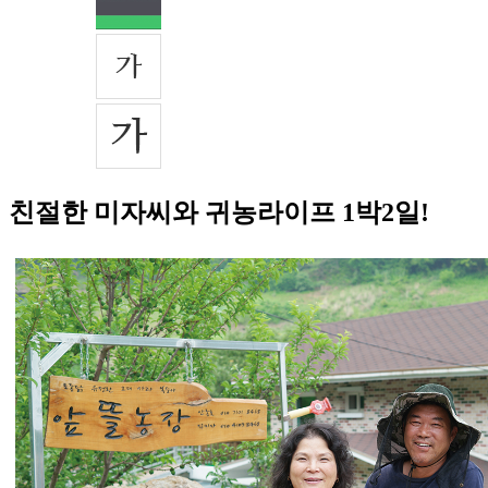
친절한 미자씨와 귀농라이프 1박2일!