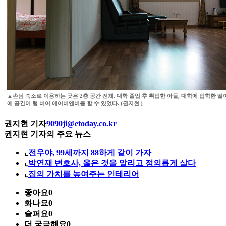
▲손님 숙소로 이용하는 곳은 2층 공간 전체. 대학 졸업 후 취업한 아들, 대학에 입학한 딸
에 공간이 텅 비어 에어비앤비를 할 수 있었다. (권지현 )
권지현 기자
9090ji@etoday.co.kr
권지현 기자의 주요 뉴스
⌞
전우야, 99세까지 88하게 같이 가자
⌞
박연재 변호사, 옳은 것을 알리고 정의롭게 살다
⌞
집의 가치를 높여주는 인테리어
좋아요
0
화나요
0
슬퍼요
0
더 궁금해요
0