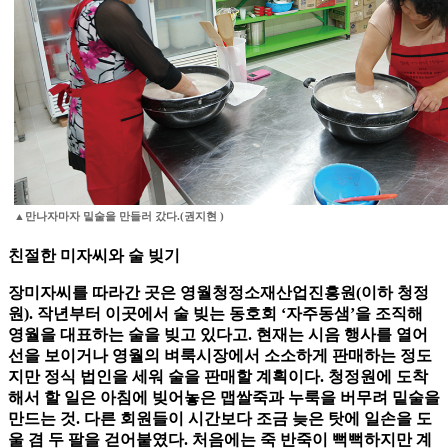
▲만나자마자 밑술을 만들러 갔다.(권지현 )
친절한 미자씨와 술 빚기
장미자씨를 따라간 곳은 영월청정소재산업진흥원(이하 청정
원). 작년부터 이곳에서 술 빚는 동호회 ‘자주동샘’을 조직해
영월을 대표하는 술을 빚고 있다고. 현재는 시음 행사를 열어
선을 보이거나 영월의 벼룩시장에서 소소하게 판매하는 정도
지만 정식 법인을 세워 술을 판매할 계획이다. 청정원에 도착
해서 할 일은 아침에 빚어놓은 맵쌀죽과 누룩을 버무려 밑술을
만드는 것. 다른 회원들이 시간보다 조금 늦은 탓에 일손을 도
울 겸 두 팔을 걷어붙였다. 처음에는 죽 반죽이 뻑뻑하지만 계