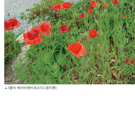
▲2층이 에어비앤비숙소다.(권지현)