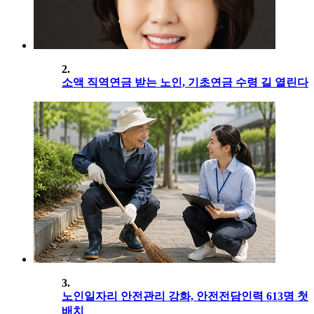
2.
소액 직역연금 받는 노인, 기초연금 수령 길 열린다
3.
노인일자리 안전관리 강화, 안전전담인력 613명 첫
배치