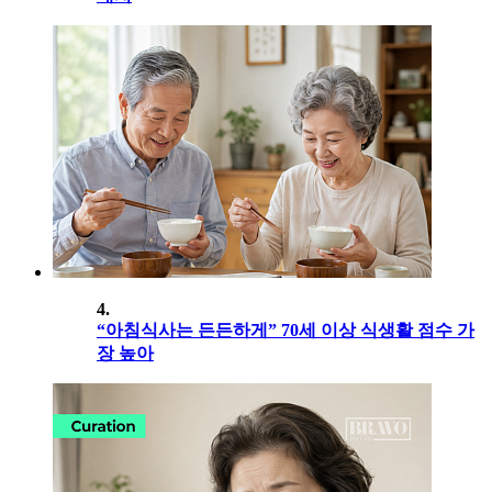
4.
“아침식사는 든든하게” 70세 이상 식생활 점수 가
장 높아