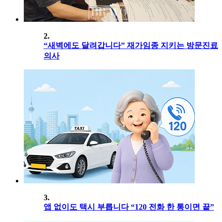
2.
“새벽에도 달려갑니다” 재가임종 지키는 방문진료
의사
3.
앱 없이도 택시 부릅니다 “120 전화 한 통이면 끝”