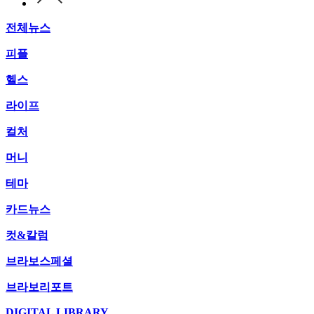
전체뉴스
피플
헬스
라이프
컬처
머니
테마
카드뉴스
컷&칼럼
브라보스페셜
브라보리포트
DIGITAL LIBRARY