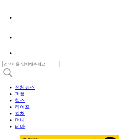
전체뉴스
피플
헬스
라이프
컬처
머니
테마