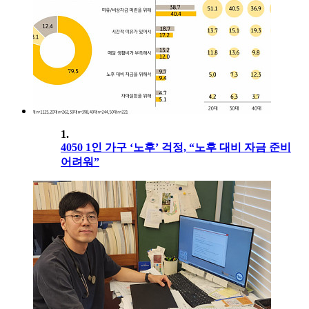
1.
4050 1인 가구 ‘노후’ 걱정, “노후 대비 자금 준비
어려워”