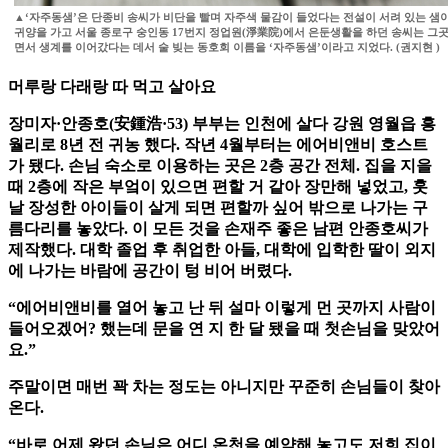
▲‘자주동샘’은 단종비 송씨가 비단을 빨며 자주색 물감이 들었다는 전설이 서려 있는 샘
귀양을 가고 서울 종로구 숭인동 17번지 정업원(淨業院)에서 은둔생활을 하던 송씨는 그
면서 생계를 이어갔다는 데서 술 빚는 동호회 이름을 ‘자주동샘’이라고 지었다. (권지현 )
머루랑 다래랑 따 먹고 살아요
장미자·안종호(安鍾浩·53) 부부는 인천에 살다 강원 영월읍 흥
월리로 8년 전 귀농 했다. 작년 4월부터는 에어비앤비 호스트
가 됐다. 손님 숙소로 이용하는 곳은 2층 공간 전체. 집을 지을
때 2층에 작은 부엌이 있으면 편할 거 같아 장만해 넣었고, 훗
날 장성한 아이들이 살게 되면 편할까 싶어 밖으로 나가는 구
름다리를 놓았다. 이 모든 것을 손재주 좋은 남편 안종호씨가
제작했다. 대학 졸업 후 취업한 아들, 대학에 입학한 딸이 외지
에 나가는 바람에 공간이 텅 비어 버렸다.
“에어비앤비를 열어 놓고 난 뒤 설마 이렇게 먼 곳까지 사람이
들어오겠어? 했는데 문을 연 지 한 달 됐을 때 첫손님을 맞았어
요.”
주말이면 매번 꽉 차는 정도는 아니지만 꾸준히 손님들이 찾아
온다.
“바로 어제 왔던 손님은 어디 온천을 예약해 놓고도 저희 집이