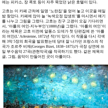
에는 피카소, 장 콕토 등이 자주 묵었던 낡은 호텔이 있다.
고흐는 이 카페 근처에 일명 ‘노란집’을 얻어 놓고 이곳을 매일
밤 찾았다. 카페에 앉아 늘 ‘녹색요정 압생트’를 마시면서 얘기
를 나누고 그림을 그렸다. 고흐는 친구 고갱이 오길 기다리면
서, ‘아를의 여인-지누부인’(1888년)을 그렸다. ‘아를의 여인’이
라는 제목은 고흐 이전에 알퐁스 도데가 첫 단편집에 쓴 ‘아를
의 여인(L' Arlesienne, 1872년 작)’이 있다. 이 작품을 다시 각색
해 3막 5장의 희곡을 발표했는데 당대 잘 나가던 프랑스의 작
곡가 조르주 비제(Georges Bizet, 1838~1875)가 극장 상연에 쓰
일 부수음악 27곡(관현악곡)을 작곡하기도 했다. 같은 제목의
글, 그림, 음악이 만들어진 곳이 아를이다.