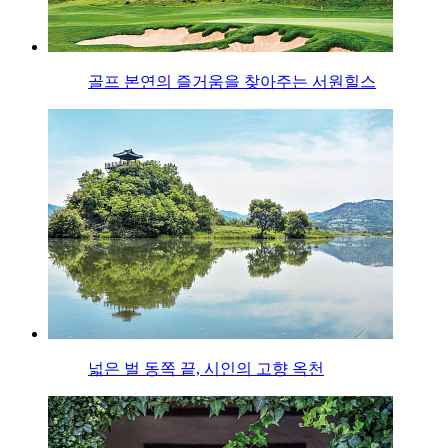
골프 본연의 즐거움을 찾아주는 서원힐스
넓은 벌 동쪽 끝, 시인의 고향 옥천