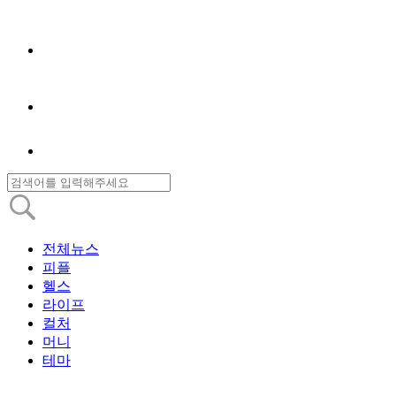
전체뉴스
피플
헬스
라이프
컬처
머니
테마