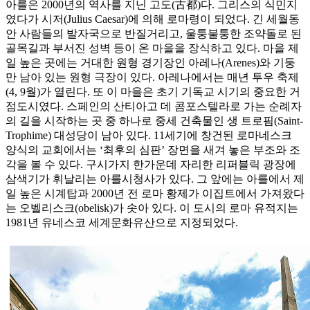
아를은 2000년의 역사를 지닌 고도(古都)다. 그리스의 식민지
였다가 시저(Julius Caesar)에 의해 로마령이 되었다. 긴 세월동
안 사람들의 발자국으로 반질거리고, 울퉁불퉁한 조약돌로 된
골목길과 부서진 성벽 등이 온 마을을 장식하고 있다. 마을 제
일 높은 곳에는 거대한 원형 경기장인 아레나(Arenes)와 기둥
만 남아 있는 원형 극장이 있다. 아레나에서는 매년 투우 축제
(4, 9월)가 열린다. 또 이 마을은 초기 기독교 시기의 중요한 거
점도시였다. 스페인의 산티아고 데 콤포스텔라로 가는 순례자
의 길을 시작하는 곳 중 하나로 중세 건축물인 생 트로핌(Saint-
Trophime) 대성당이 남아 있다. 11세기에 창건된 로마네스크
양식의 교회에서는 ‘최후의 심판’ 장면을 새겨 놓은 부조와 조
각을 볼 수 있다. 구시가지 한가운데 자리한 리퍼블릭 광장에
삼색기가 휘날리는 아를시청사가 있다. 그 앞에는 아를에서 제
일 높은 시계탑과 2000년 전 로마 황제가 이집트에서 가져왔다
는 오벨리스크(obelisk)가 솟아 있다. 이 도시의 로마 유적지는
1981년 유네스코 세계문화유산으로 지정되었다.