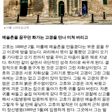
▲아를 노테르담교회
예술촌을 꿈꾸던 화가는 고갱을 만나 미쳐 버리고
고흐는 1888년 2월, 아를에 예술촌을 만들겠다는 부푼 꿈을 꾸
고 이곳에 방을 얻는다. 파리에서 뜻이 잘 통했던 고갱이 오기
를 기다렸고 오기 전까지 방을 꾸미고 마음이 들뜬 채로 지냈
다. 하지만 같이 살면서 극단적인 성격 차이로 싸우게 된다. 결
정적으로 화를 돋구게 된 것은 고갱이 그린 자화상이었다. 고
흐와 고갱은 서로 자화상을 그리기로 했는데 고갱이 그린 그림
속에는 고흐는 없고 고갱이 앉아 있었다. 그림 속 고갱의 콧수
염은 고흐의 붉은 콧수염이었다. 고흐와 고갱은 크게 싸웠고
분에 겨운 고흐는 집으로 돌아가 한쪽 귀를 잘라 버린다. 자른
귀를 싸들고 술집 여자에게 갖다 주었고 그녀가 경찰에 신고를
해서 시립병원에 입원하게 된다. 고흐가 꿈꿨던 예술촌의 꿈은
그렇게 두 달 만에 끝났다. 고흐의 발작은 더 심해져 근처 생레
미 정신병원(1889년 5월)에 입원하게 된다. 그곳에서 그는 발