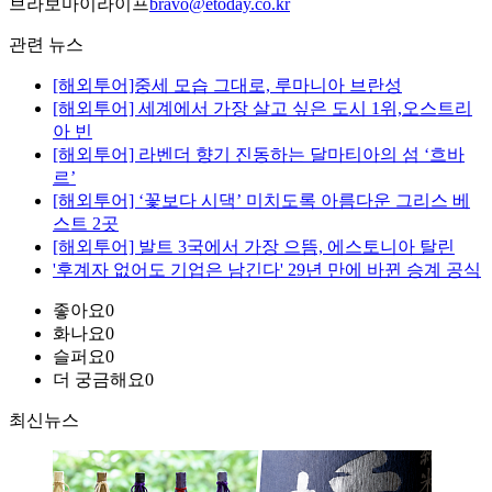
브라보마이라이프
bravo@etoday.co.kr
관련 뉴스
[해외투어]중세 모습 그대로, 루마니아 브란성
[해외투어] 세계에서 가장 살고 싶은 도시 1위,오스트리
아 빈
[해외투어] 라벤더 향기 진동하는 달마티아의 섬 ‘흐바
르’
[해외투어] ‘꽃보다 시댁’ 미치도록 아름다운 그리스 베
스트 2곳
[해외투어] 발트 3국에서 가장 으뜸, 에스토니아 탈린
'후계자 없어도 기업은 남긴다' 29년 만에 바뀐 승계 공식
좋아요
0
화나요
0
슬퍼요
0
더 궁금해요
0
최신뉴스