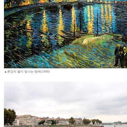
▲론강의 별이 빛나는 밤에(1888)