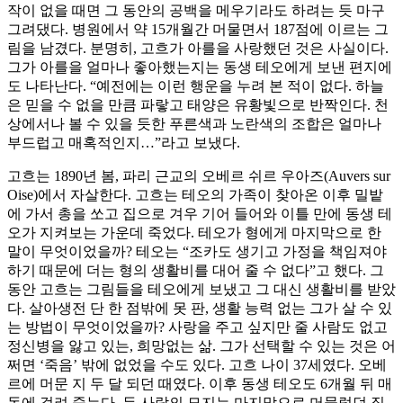
작이 없을 때면 그 동안의 공백을 메우기라도 하려는 듯 마구
그려댔다. 병원에서 약 15개월간 머물면서 187점에 이르는 그
림을 남겼다. 분명히, 고흐가 아를을 사랑했던 것은 사실이다.
그가 아를을 얼마나 좋아했는지는 동생 테오에게 보낸 편지에
도 나타난다. “예전에는 이런 행운을 누려 본 적이 없다. 하늘
은 믿을 수 없을 만큼 파랗고 태양은 유황빛으로 반짝인다. 천
상에서나 볼 수 있을 듯한 푸른색과 노란색의 조합은 얼마나
부드럽고 매혹적인지…”라고 보냈다.
고흐는 1890년 봄, 파리 근교의 오베르 쉬르 우아즈(Auvers sur
Oise)에서 자살한다. 고흐는 테오의 가족이 찾아온 이후 밀밭
에 가서 총을 쏘고 집으로 겨우 기어 들어와 이틀 만에 동생 테
오가 지켜보는 가운데 죽었다. 테오가 형에게 마지막으로 한
말이 무엇이었을까? 테오는 “조카도 생기고 가정을 책임져야
하기 때문에 더는 형의 생활비를 대어 줄 수 없다”고 했다. 그
동안 고흐는 그림들을 테오에게 보냈고 그 대신 생활비를 받았
다. 살아생전 단 한 점밖에 못 판, 생활 능력 없는 그가 살 수 있
는 방법이 무엇이었을까? 사랑을 주고 싶지만 줄 사람도 없고
정신병을 앓고 있는, 희망없는 삶. 그가 선택할 수 있는 것은 어
쩌면 ‘죽음’ 밖에 없었을 수도 있다. 고흐 나이 37세였다. 오베
르에 머문 지 두 달 되던 때였다. 이후 동생 테오도 6개월 뒤 매
독에 걸려 죽는다. 두 사람의 묘지는 마지막으로 머물렀던 집