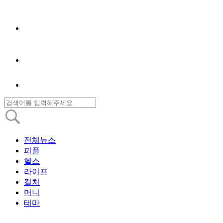
전체뉴스
피플
헬스
라이프
컬처
머니
테마