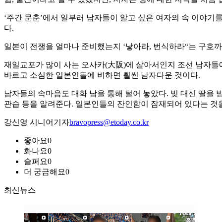
‘주간 문춘’에서 일부러 남자들이 알고 싶은 여자의 속 이야기
다.
일본이 전쟁을 얼마나 준비했는지 ‘낳아라, 번식하라“는 구호까
재일교포가 많이 사는 오사카(大阪)에 살아서인지 조선 남자들에 
바르고 소심한 일본인들에 비하면 훨씬 남자다운 것이다.
남자들의 속마음도 대화 남을 통해 털어 놓았다. 빚 대신 딸을
관습 등을 알려준다. 일본인들의 잔인함이 잠재되어 있다는 것을
강신영 시니어기자
bravopress@etoday.co.kr
좋아요
0
화나요
0
슬퍼요
0
더 궁금해요
0
최신뉴스