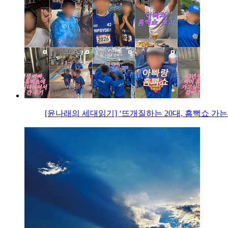
[윤나래의 세대읽기] ‘뜨개질하는 20대, 흠뻑쇼 가는