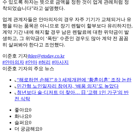
수 있도록 하자는 뜻으로 금액을 정한 것이 업계 관례처럼 정
착되었습니다”라고 설명했다.
업계 관계자들은 안마의자의 경우 자주 기기가 교체되거나 유
행을 타는 품목은 아니므로 장기 렌탈이 할부보다 유리하지만,
계약 기간 내에 해지할 경우 남은 렌탈료에 대한 위약금이 발
생하고, 그 위약금이 ‘폭탄’ 수준인 경우도 많아 계약 전 꼼꼼
히 살펴봐야 한다고 조언했다.
이준호 기자
jhlee@etoday.co.kr
#안마의자
#안마
#허리
#마사지
이준호 기자의 주요 뉴스
⌞
“해로하면 손해?” 8·3 세제개편에 ‘황혼이혼’ 조장 논란
⌞
민간형 노인일자리 참여자, ‘배움 의지’도 높았다
⌞
청년보다 술·디저트 더 찾아… 日 '고령 1인 가구'의 반
전 식탁
좋아요
0
화나요
0
슬퍼요
0
더 궁금해요
0