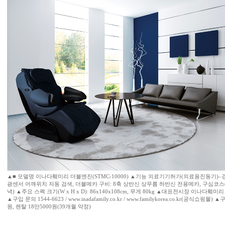
▲■ 모델명 이나다훼미리 더블엔진(STMC-10000) ▲기능 의료기기허가(의료용진동기)–
광센서 어깨위치 자동 검색, 더블메카 구비: 8축 상반신 상무름 하반신 전용메카, 구심코스
녁) ▲주요 스펙 크기(W x H x D): 86x140x108cm, 무게 80kg ▲대표전시장 이나다
▲구입 문의 1544-6623 / www.inadafamily.co.kr / www.familykorea.co.kr(공식쇼핑
원, 렌탈 18만5000원(39개월 약정)