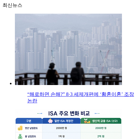
최신뉴스
“해로하면 손해?” 8·3 세제개편에 ‘황혼이혼’ 조장
논란