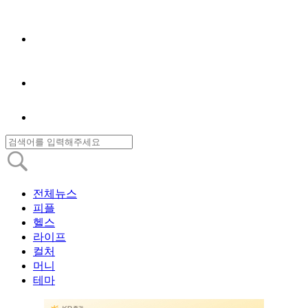
전체뉴스
피플
헬스
라이프
컬처
머니
테마