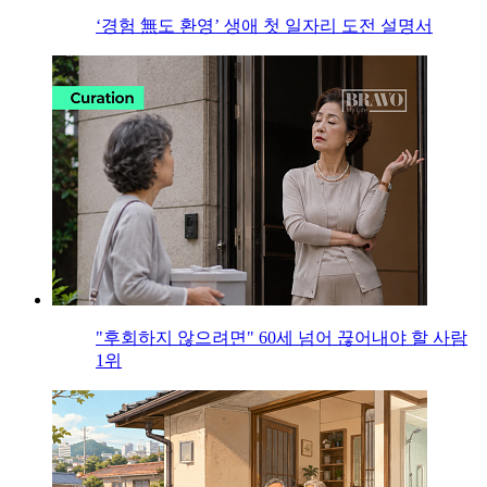
‘경험 無도 환영’ 생애 첫 일자리 도전 설명서
"후회하지 않으려면" 60세 넘어 끊어내야 할 사람
1위