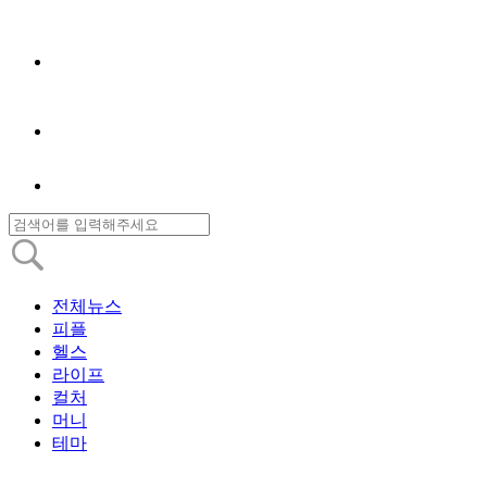
전체뉴스
피플
헬스
라이프
컬처
머니
테마