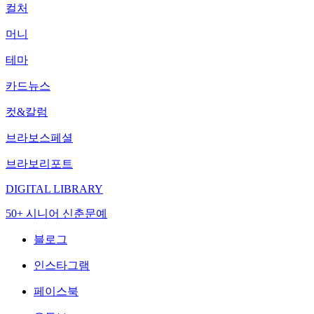
컬처
머니
테마
카드뉴스
컷&칼럼
브라보스페셜
브라보리포트
DIGITAL LIBRARY
50+ 시니어 신춘문예
블로그
인스타그램
페이스북