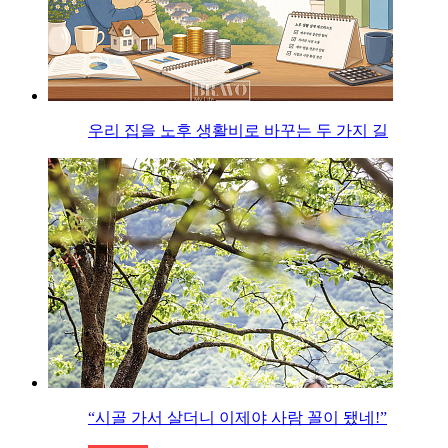
우리 집을 노후 생활비로 바꾸는 두 가지 길
“시골 가서 살더니 이제야 사람 꼴이 됐네!”