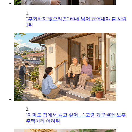
1.
"후회하지 않으려면" 60세 넘어 끊어내야 할 사람
1위
2.
‘아파도 집에서 늙고 싶어…’ 고령 가구 40% 노후
주택이라 어려워