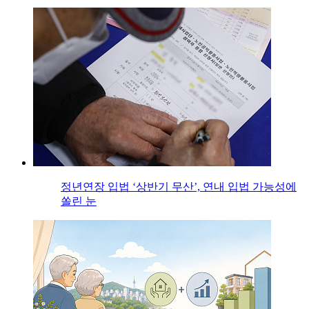
정년연장 입법 ‘상반기 무산’, 연내 입법 가능성에
쏠린 눈