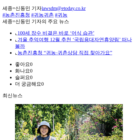
세종=신동민 기자
lawsdm@etoday.co.kr
#농촌진흥청
#귀농귀촌
#귀농
세종=신동민 기자의 주요 뉴스
⌞
100세 장수 비결은 바로 ‘어식 습관’
⌞
겨울 추억여행 12월 추천 ‘국립용대자연휴양림’ 떠나
볼까
⌞
농촌진흥청 “귀농·귀촌상담 직접 찾아가요”
좋아요
0
화나요
0
슬퍼요
0
더 궁금해요
0
최신뉴스