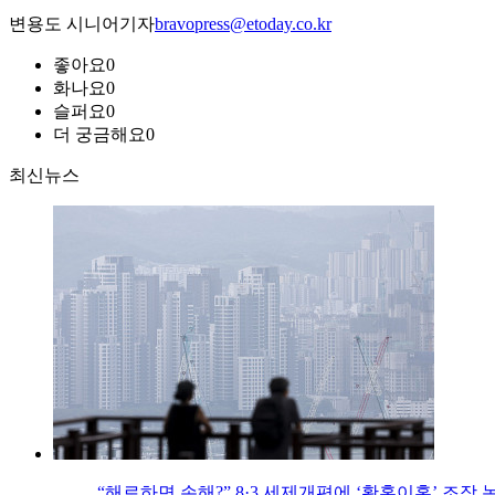
변용도 시니어기자
bravopress@etoday.co.kr
좋아요
0
화나요
0
슬퍼요
0
더 궁금해요
0
최신뉴스
“해로하면 손해?” 8·3 세제개편에 ‘황혼이혼’ 조장 