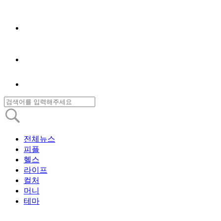
전체뉴스
피플
헬스
라이프
컬처
머니
테마