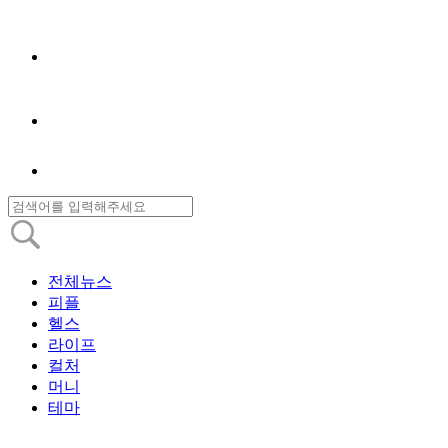
전체뉴스
피플
헬스
라이프
컬처
머니
테마