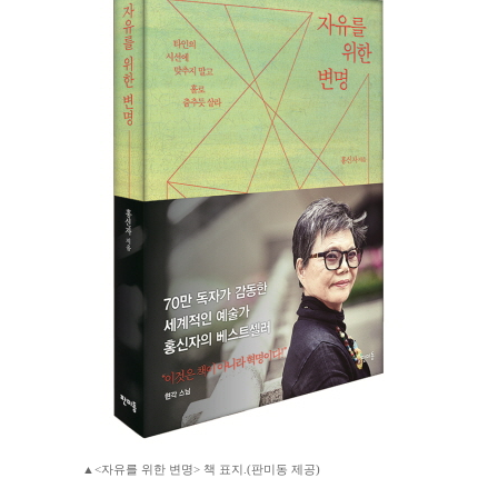
▲<자유를 위한 변명> 책 표지.(판미동 제공)