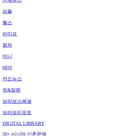
전체뉴스
피플
헬스
라이프
컬처
머니
테마
카드뉴스
컷&칼럼
브라보스페셜
브라보리포트
DIGITAL LIBRARY
50+ 시니어 신춘문예