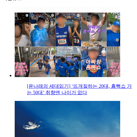
[윤나래의 세대읽기] ‘뜨개질하는 20대, 흠뻑쇼 가
는 50대’ 취향엔 나이가 없다