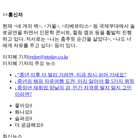
>>홍신자
현재 <네 개의 벽>, <거울>, <리베르타스> 등 국제무대에서 솔
로공연을 하면서 인문학 콘서트, 힐링 캠프 등을 활발히 진행
하고 있다. 저서로는 <나는 춤추듯 순간을 살았다>, <나도 너
에게 자유를 주고 싶다> 등이 있다.
이지혜 기자
jyelee@etoday.co.kr
이지혜 기자의 주요 뉴스
⌞
“중년 이후 더 멀리 가려면, 지금 잠시 쉬어 가세요”
⌞
중년의 해외 자유여행 도전, 미리 알아야 할 5가지 원칙
⌞
중장년 재취업 양날의 검, 민간 자격증 딸지 말지 고민
이라면?
좋아요
0
화나요
0
슬퍼요
0
더 궁금해요
0
최신뉴스