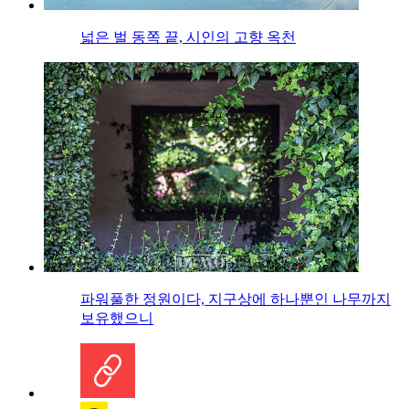
넓은 벌 동쪽 끝, 시인의 고향 옥천
파워풀한 정원이다, 지구상에 하나뿐인 나무까지
보유했으니