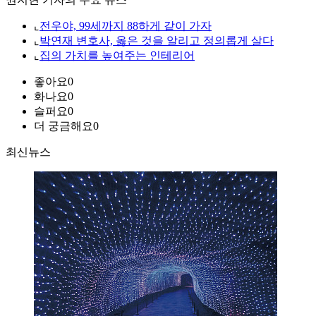
⌞
전우야, 99세까지 88하게 같이 가자
⌞
박연재 변호사, 옳은 것을 알리고 정의롭게 살다
⌞
집의 가치를 높여주는 인테리어
좋아요
0
화나요
0
슬퍼요
0
더 궁금해요
0
최신뉴스