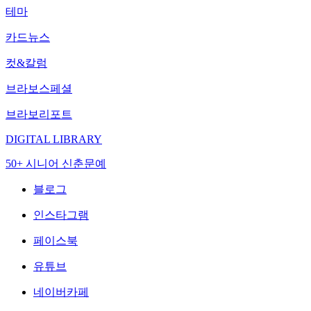
테마
카드뉴스
컷&칼럼
브라보스페셜
브라보리포트
DIGITAL LIBRARY
50+ 시니어 신춘문예
블로그
인스타그램
페이스북
유튜브
네이버카페