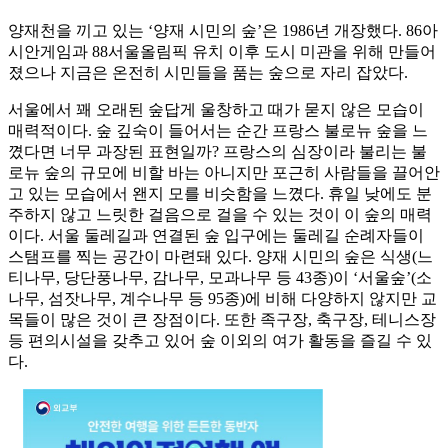
양재천을 끼고 있는 ‘양재 시민의 숲’은 1986년 개장했다. 86아
시안게임과 88서울올림픽 유치 이후 도시 미관을 위해 만들어
졌으나 지금은 온전히 시민들을 품는 숲으로 자리 잡았다.
서울에서 꽤 오래된 숲답게 울창하고 때가 묻지 않은 모습이
매력적이다. 숲 깊숙이 들어서는 순간 프랑스 불로뉴 숲을 느
꼈다면 너무 과장된 표현일까? 프랑스의 심장이라 불리는 불
로뉴 숲의 규모에 비할 바는 아니지만 포근히 사람들을 끌어안
고 있는 모습에서 왠지 모를 비슷함을 느꼈다. 휴일 낮에도 분
주하지 않고 느릿한 걸음으로 걸을 수 있는 것이 이 숲의 매력
이다. 서울 둘레길과 연결된 숲 입구에는 둘레길 순례자들이
스탬프를 찍는 공간이 마련돼 있다. 양재 시민의 숲은 식생(느
티나무, 당단풍나무, 감나무, 모과나무 등 43종)이 ‘서울숲’(소
나무, 섬잣나무, 계수나무 등 95종)에 비해 다양하지 않지만 교
목들이 많은 것이 큰 장점이다. 또한 족구장, 축구장, 테니스장
등 편의시설을 갖추고 있어 숲 이외의 여가 활동을 즐길 수 있
다.