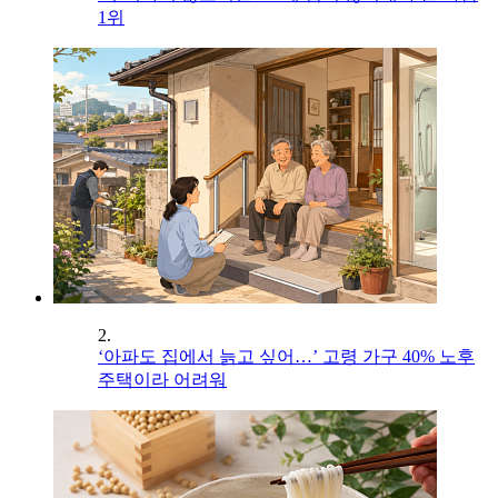
1위
2.
‘아파도 집에서 늙고 싶어…’ 고령 가구 40% 노후
주택이라 어려워