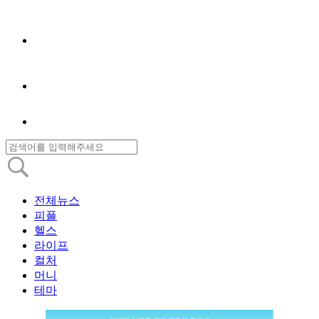
전체뉴스
피플
헬스
라이프
컬처
머니
테마