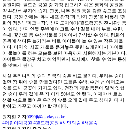
공원이다. 월드컵 공원 중 가장 접근하기 쉬운 평화의 공원은
약 44만㎡ 부지에 습지, 연못, 나무 정원 등을 갖춘 숲으로 조성
됐다. 공원 안에는 ‘유니세프 광장’과 ‘난지 연못’을 비롯해 ‘평
화의 정원’, ‘피크닉장’, ‘난지도이야기(월드컵공원 전시관)’ 등
이 있다. 난지 연못 주변에 데크로 수상 길을 내어 부들, 수련,
속새, 꽃창포 등 수상식물을 가까이서 감상할 수 있다. 평화의
공원에 색다른 볼거리는 바로 아이들이 놀 수 있는 작은 개울
이다. 마치 옛 시골 개울을 옮겨놓은 듯한 실개천에서 아이들
이 물놀이를 하는 모습을 보면 마음까지 시원해지는 기분이다.
아이들은 물장구 치고 헤엄치면서 도시에서 찾을 수 없는 동심
을 맛보게 된다.
사실 우리나라의 숲과 외국의 숲은 비교 불가다. 우리는 숲이
없던 땅 위에 숲을 만들었다면 그들은 수백, 수천 년 이어오는
숲을 도시 곳곳에 가지고 있다. 전쟁과 개발 등등에 밀려 잊혔
던 숲이 우리 곁에 온 지 이제 50년도 안 됐다. 이제야 비로소
생활 속으로 들어온 우리의 숲을 오래 곁에 두고 싶다면 더 사
랑하고 가꾸고 아껴야 할 것이다.
권지현 기자
9090ji@etoday.co.kr
#어린이대공원
#월드컵공원
#시민의숲
#서울숲
권지현 기자의 주요 뉴스