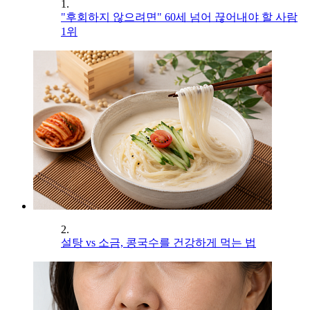
1.
"후회하지 않으려면" 60세 넘어 끊어내야 할 사람
1위
2.
설탕 vs 소금, 콩국수를 건강하게 먹는 법