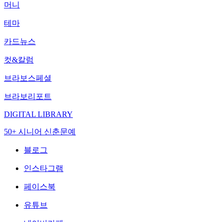
머니
테마
카드뉴스
컷&칼럼
브라보스페셜
브라보리포트
DIGITAL LIBRARY
50+ 시니어 신춘문예
블로그
인스타그램
페이스북
유튜브