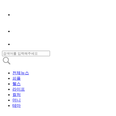
전체뉴스
피플
헬스
라이프
컬처
머니
테마