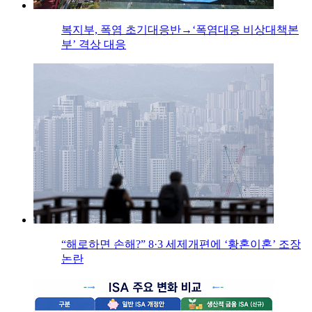
복지부, 폭염 초기대응반→‘폭염대응 비상대책본
부’ 격상 대응
“해로하면 손해?” 8·3 세제개편에 ‘황혼이혼’ 조장
논란