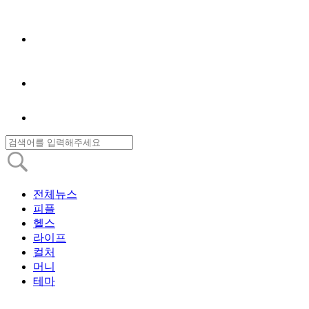
전체뉴스
피플
헬스
라이프
컬처
머니
테마