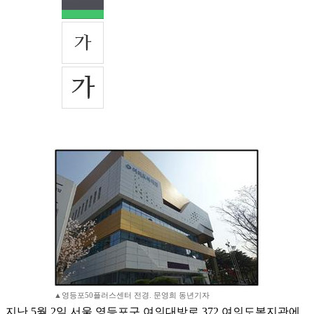
▲영등포50플러스센터 전경. 문영희 동년기자
지난 5월 2일 서울 영등포구 여의대방로 372 여의도복지관에