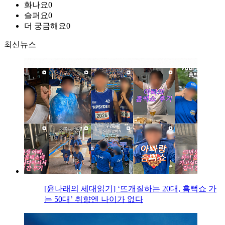
화나요
0
슬퍼요
0
더 궁금해요
0
최신뉴스
[윤나래의 세대읽기] ‘뜨개질하는 20대, 흠뻑쇼 가
는 50대’ 취향엔 나이가 없다