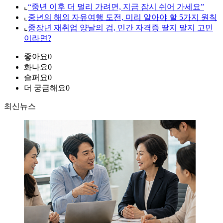
⌞
“중년 이후 더 멀리 가려면, 지금 잠시 쉬어 가세요”
⌞
중년의 해외 자유여행 도전, 미리 알아야 할 5가지 원칙
⌞
중장년 재취업 양날의 검, 민간 자격증 딸지 말지 고민
이라면?
좋아요
0
화나요
0
슬퍼요
0
더 궁금해요
0
최신뉴스