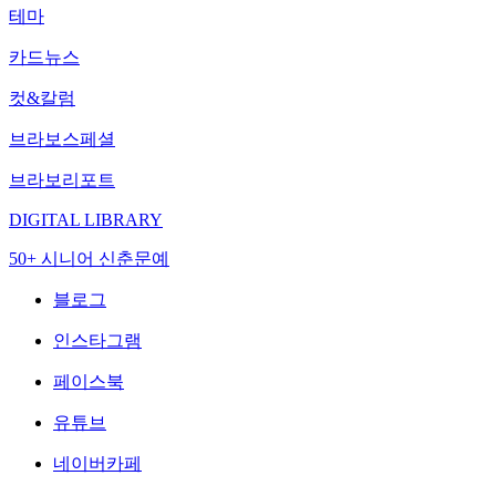
테마
카드뉴스
컷&칼럼
브라보스페셜
브라보리포트
DIGITAL LIBRARY
50+ 시니어 신춘문예
블로그
인스타그램
페이스북
유튜브
네이버카페