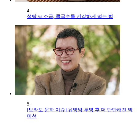
4.
설탕 vs 소금, 콩국수를 건강하게 먹는 법
5.
[브라보 문화 이슈] 유방암 투병 후 더 단단해진 박
미선