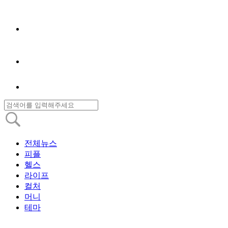
전체뉴스
피플
헬스
라이프
컬처
머니
테마