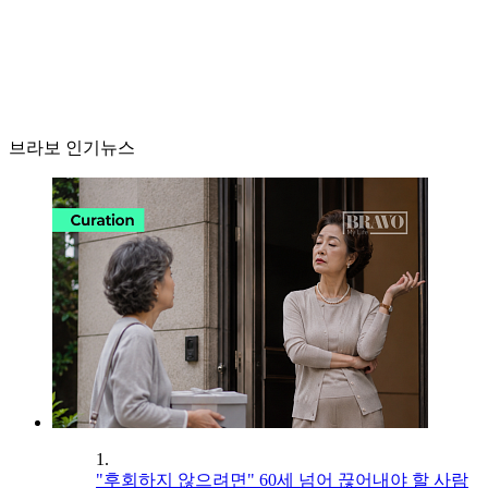
브라보 인기뉴스
1.
"후회하지 않으려면" 60세 넘어 끊어내야 할 사람