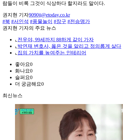
람들이 비록 그것이 식상하다 할지라도 말이다.
권지현 기자
9090ji@etoday.co.kr
#북
#서인석
#풍물놀이
#장구
#전승명가
권지현 기자의 주요 뉴스
⌞
전우야, 99세까지 88하게 같이 가자
⌞
박연재 변호사, 옳은 것을 알리고 정의롭게 살다
⌞
집의 가치를 높여주는 인테리어
좋아요
0
화나요
0
슬퍼요
0
더 궁금해요
0
최신뉴스