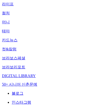
라이프
컬처
머니
테마
카드뉴스
컷&칼럼
브라보스페셜
브라보리포트
DIGITAL LIBRARY
50+ 시니어 신춘문예
블로그
인스타그램