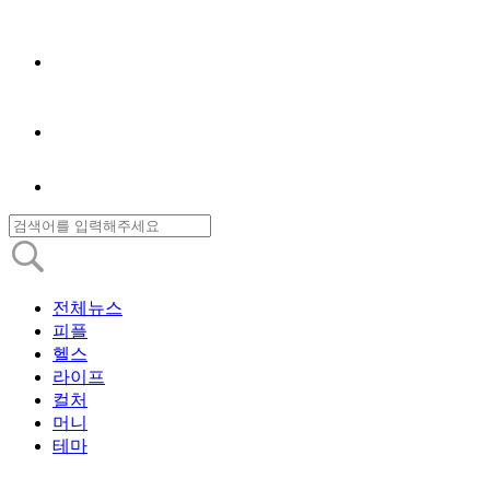
전체뉴스
피플
헬스
라이프
컬처
머니
테마