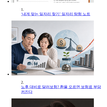
1.
‘내게 맞는 일자리 찾기’ 일자리 탐험 노트
2.
노후 대비로 달러보험? 환율 오르면 보험료 부담
커진다