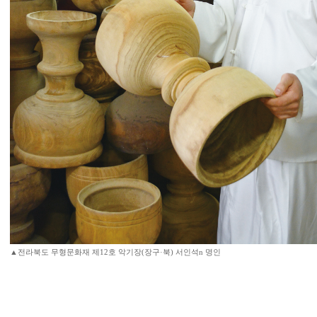
▲전라북도 무형문화재 제12호 악기장(장구·북) 서인석n 명인