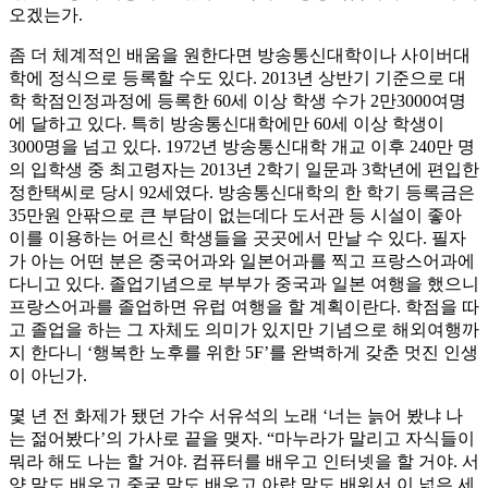
오겠는가.
좀 더 체계적인 배움을 원한다면 방송통신대학이나 사이버대
학에 정식으로 등록할 수도 있다. 2013년 상반기 기준으로 대
학 학점인정과정에 등록한 60세 이상 학생 수가 2만3000여명
에 달하고 있다. 특히 방송통신대학에만 60세 이상 학생이
3000명을 넘고 있다. 1972년 방송통신대학 개교 이후 240만 명
의 입학생 중 최고령자는 2013년 2학기 일문과 3학년에 편입한
정한택씨로 당시 92세였다. 방송통신대학의 한 학기 등록금은
35만원 안팎으로 큰 부담이 없는데다 도서관 등 시설이 좋아
이를 이용하는 어르신 학생들을 곳곳에서 만날 수 있다. 필자
가 아는 어떤 분은 중국어과와 일본어과를 찍고 프랑스어과에
다니고 있다. 졸업기념으로 부부가 중국과 일본 여행을 했으니
프랑스어과를 졸업하면 유럽 여행을 할 계획이란다. 학점을 따
고 졸업을 하는 그 자체도 의미가 있지만 기념으로 해외여행까
지 한다니 ‘행복한 노후를 위한 5F’를 완벽하게 갖춘 멋진 인생
이 아닌가.
몇 년 전 화제가 됐던 가수 서유석의 노래 ‘너는 늙어 봤냐 나
는 젊어봤다’의 가사로 끝을 맺자. “마누라가 말리고 자식들이
뭐라 해도 나는 할 거야. 컴퓨터를 배우고 인터넷을 할 거야. 서
양 말도 배우고 중국 말도 배우고 아랍 말도 배워서 이 넓은 세