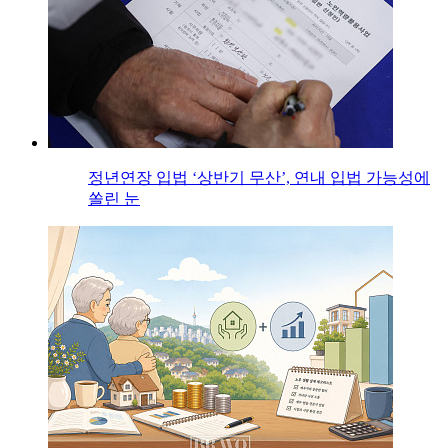
정년연장 입법 ‘상반기 무산’, 연내 입법 가능성에
쏠린 눈