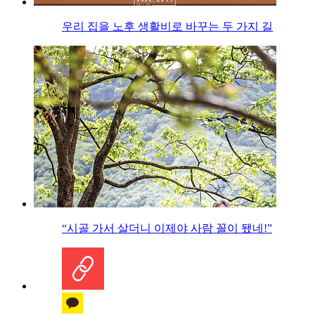
우리 집을 노후 생활비로 바꾸는 두 가지 길
“시골 가서 살더니 이제야 사람 꼴이 됐네!”