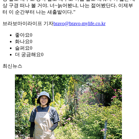
상 구경 떠나 볼 거야. 너~늙어봤냐, 나는 젊어봤단다. 이제부
터 이 순간부터 나는 새출발이다.”
브라보마이라이프 기자
bravo@bravo-mylife.co.kr
좋아요
0
화나요
0
슬퍼요
0
더 궁금해요
0
최신뉴스