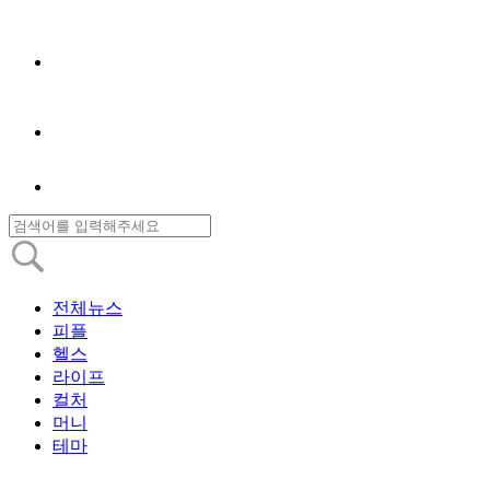
전체뉴스
피플
헬스
라이프
컬처
머니
테마