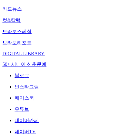
카드뉴스
컷&칼럼
브라보스페셜
브라보리포트
DIGITAL LIBRARY
50+ 시니어 신춘문예
블로그
인스타그램
페이스북
유튜브
네이버카페
네이버TV