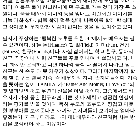
처럼, 신혼부부처럼 아웅다웅하면서 재미있게 노년을 보내고
있다. 이들은 둘이 한날한시에 먼 곳으로 가는 것이 가장 큰 소
원이다. 죽을 때까지 이마와 등을 맞대고 이런저런 이야기를
나눌 대화 상대, 밥을 함께 먹을 상대, 나들이를 함께 할 상대,
그 상대로 배우자만한 사람이 없다는 것을 잘 보여주고 있다.
필자가 주장하는 ‘행복한 노후를 위한 5F’에서도 배우자는 필
수 요건이다. 5F는 돈(Finance), 할 일(Field), 재미(Fun), 건강
(Fitness), 친구(Friends)이다. 사실 젊어서는 학교 친구, 동아리
친구, 직장이나 사회 친구들을 주로 만나며 바쁘답시고 다닌
다. 하지만 은퇴하고 나면 하나씩 둘씩 다 떨어져 나가고 남는
친구는 한 손도 다 못 채우기 십상이다. 그러다 마지막까지 함
께 할 친구는 결국 가족, 즉 배우자와 자녀, 손자녀들이다. 가족
을 뜻하는 영어 ‘FAMILY’가 ‘Father And Mother, I Love You’의
첫 알파벳인 것도 우연의 산물은 아닐 것이다. 그중에서도 배
우자가 가장 좋은 친구라면 다른 것 다 제치고 성공한 인생이
라는 평가를 받을 것이다. 특히 부모와 조부모가 정겹고 애틋
한 부부애를 보여준다면 자녀와 손자녀들이 보기에도 얼마나
좋겠는가. 지금부터라도 나의 제1 배우자와 친구처럼 사는 방
법을 모색해야 하는 이유이다.