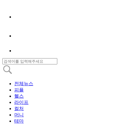
전체뉴스
피플
헬스
라이프
컬처
머니
테마