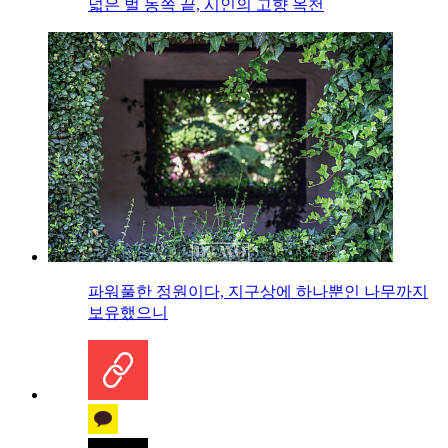
넓은 벌 동쪽 끝, 시인의 고향 옥천
파워풀한 정원이다, 지구상에 하나뿐인 나무까지
보유했으니