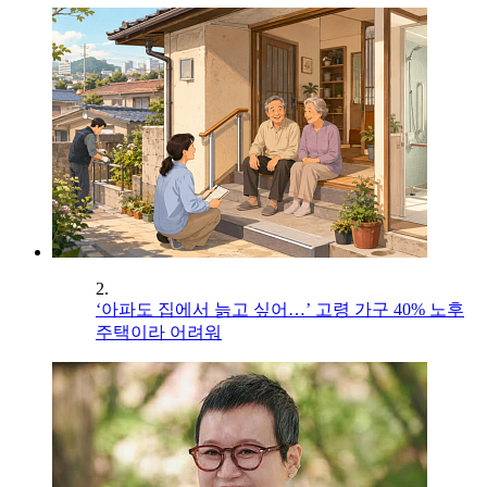
2.
‘아파도 집에서 늙고 싶어…’ 고령 가구 40% 노후
주택이라 어려워