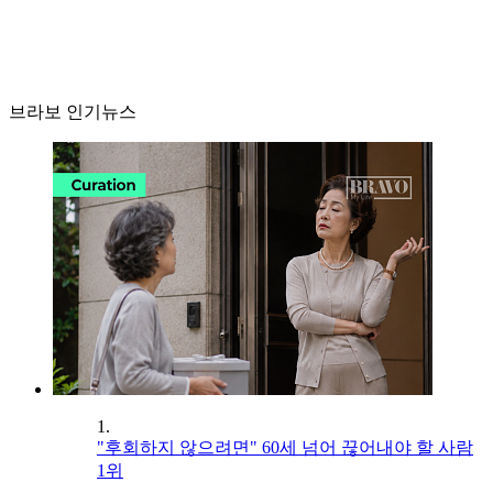
브라보 인기뉴스
1.
"후회하지 않으려면" 60세 넘어 끊어내야 할 사람
1위