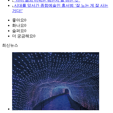
⌞
"나이 듦의 미덕은 뭐든지 덜 하는 것"
⌞
시대를 앞서간 종합예술인 홍서범 ‘잘 노는 게 잘 사는
거다!’
좋아요
0
화나요
0
슬퍼요
0
더 궁금해요
0
최신뉴스