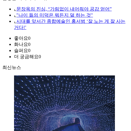
⌞
문장옥의 진심, “가림없이 내어줘야 공감 얻어”
⌞
"나이 듦의 미덕은 뭐든지 덜 하는 것"
⌞
시대를 앞서간 종합예술인 홍서범 ‘잘 노는 게 잘 사는
거다!’
좋아요
0
화나요
0
슬퍼요
0
더 궁금해요
0
최신뉴스