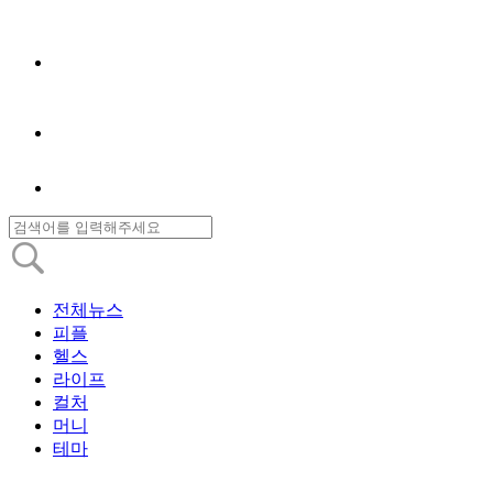
전체뉴스
피플
헬스
라이프
컬처
머니
테마