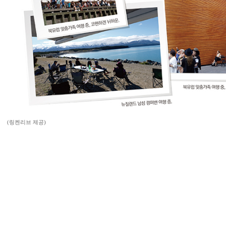
(링켄리브 제공)