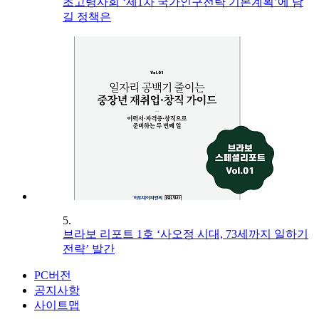
초고령사회 ‘제1차 국가인구전략 기본계획’에 담
길 정책은
5.
브라보 리포트 1호 ‘사오정 시대, 73세까지 일하기
전략’ 발간
PC버전
공지사항
사이트맵