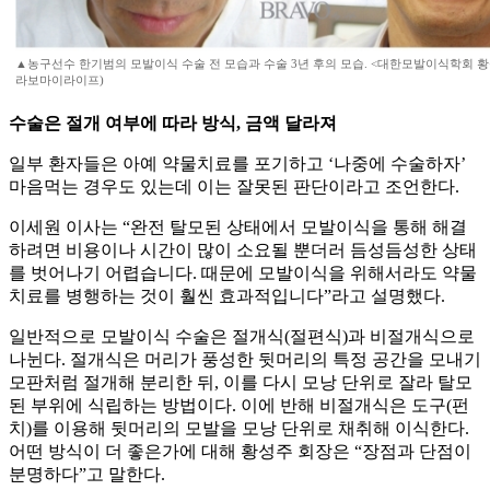
▲농구선수 한기범의 모발이식 수술 전 모습과 수술 3년 후의 모습. <대한모발이식학회 황
라보마이라이프)
수술은 절개 여부에 따라 방식, 금액 달라져
일부 환자들은 아예 약물치료를 포기하고 ‘나중에 수술하자’
마음먹는 경우도 있는데 이는 잘못된 판단이라고 조언한다.
이세원 이사는 “완전 탈모된 상태에서 모발이식을 통해 해결
하려면 비용이나 시간이 많이 소요될 뿐더러 듬성듬성한 상태
를 벗어나기 어렵습니다. 때문에 모발이식을 위해서라도 약물
치료를 병행하는 것이 훨씬 효과적입니다”라고 설명했다.
일반적으로 모발이식 수술은 절개식(절편식)과 비절개식으로
나뉜다. 절개식은 머리가 풍성한 뒷머리의 특정 공간을 모내기
모판처럼 절개해 분리한 뒤, 이를 다시 모낭 단위로 잘라 탈모
된 부위에 식립하는 방법이다. 이에 반해 비절개식은 도구(펀
치)를 이용해 뒷머리의 모발을 모낭 단위로 채취해 이식한다.
어떤 방식이 더 좋은가에 대해 황성주 회장은 “장점과 단점이
분명하다”고 말한다.