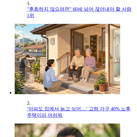
1.
"후회하지 않으려면" 60세 넘어 끊어내야 할 사람
1위
2.
‘아파도 집에서 늙고 싶어…’ 고령 가구 40% 노후
주택이라 어려워