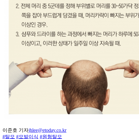
이준호 기자
jhlee@etoday.co.kr
#탈모
#모발이식
#원형탈모