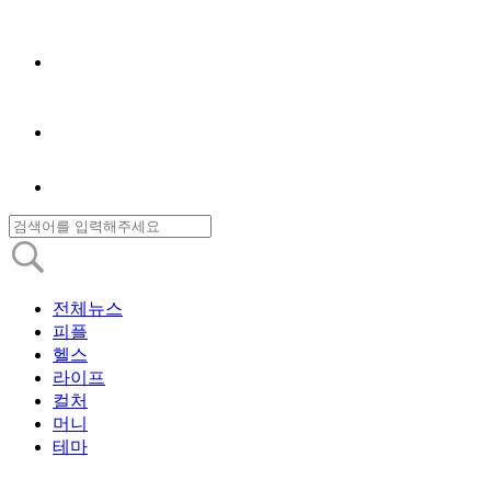
전체뉴스
피플
헬스
라이프
컬처
머니
테마