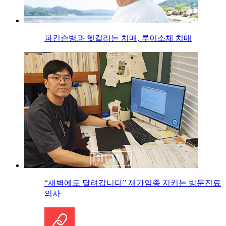
파킨슨병과 헷갈리는 치매, 루이소체 치매
“새벽에도 달려갑니다” 재가임종 지키는 방문진료
의사