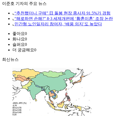
이준호 기자의 주요 뉴스
⌞
“추천했더니 구매” 日 돌봄 현장 종사자 91.5%가 경험
⌞
“해로하면 손해?” 8·3 세제개편에 ‘황혼이혼’ 조장 논란
⌞
민간형 노인일자리 참여자, ‘배움 의지’도 높았다
좋아요
0
화나요
0
슬퍼요
0
더 궁금해요
0
최신뉴스