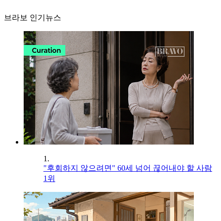
브라보 인기뉴스
1.
"후회하지 않으려면" 60세 넘어 끊어내야 할 사람
1위