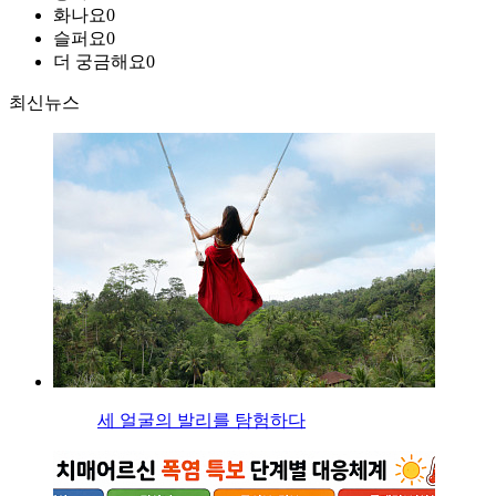
화나요
0
슬퍼요
0
더 궁금해요
0
최신뉴스
세 얼굴의 발리를 탐험하다