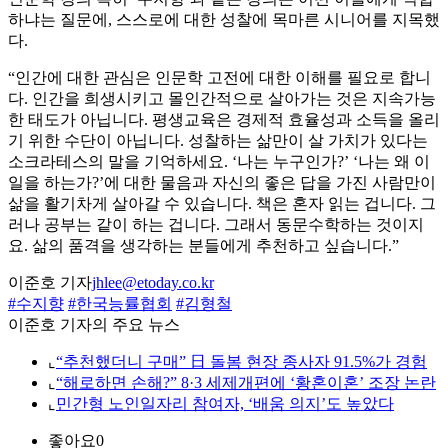
하냐는 질문에, 스스로에 대한 성찰에 목마른 시니어를 지목했
다.
“인간에 대한 관심은 인문학 고전에 대한 이해를 필요로 합니
다. 인간을 희생시키고 몰인간적으로 살아가는 것은 지속가능
한 태도가 아닙니다. 평생교육은 경제적 효율성과 소득을 올리
기 위한 수단이 아닙니다. 성찰하는 삶만이 살 가치가 있다는
소크라테스의 말을 기억하세요. ‘나는 누구인가?’ ‘나는 왜 이
일을 하는가?’에 대한 물음과 자신의 좋은 답을 가진 사람만이
삶을 활기차게 살아갈 수 있습니다. 책은 혼자 읽는 겁니다. 그
러나 공부는 같이 하는 겁니다. 그래서 동문수학하는 것이지
요. 삶의 품격을 생각하는 분들에게 추천하고 싶습니다.”
이준호 기자
jhlee@etoday.co.kr
#수지향
#한국능률협회
#김형철
이준호 기자의 주요 뉴스
⌞
“추천했더니 구매” 日 돌봄 현장 종사자 91.5%가 경험
⌞
“해로하면 손해?” 8·3 세제개편에 ‘황혼이혼’ 조장 논란
⌞
민간형 노인일자리 참여자, ‘배움 의지’도 높았다
좋아요
0