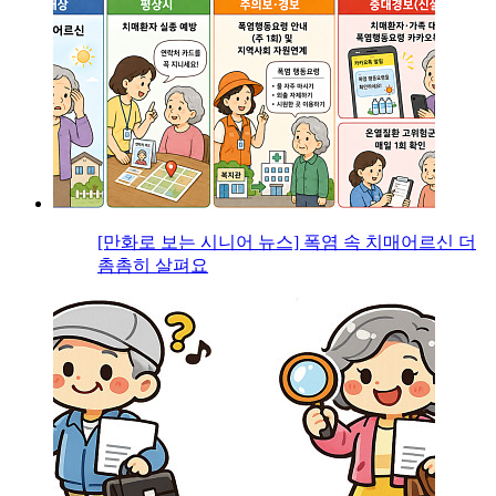
[만화로 보는 시니어 뉴스] 폭염 속 치매어르신 더
촘촘히 살펴요