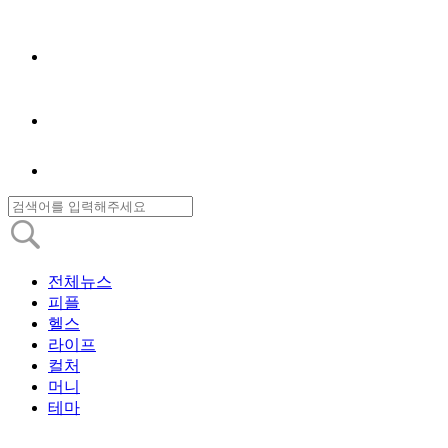
전체뉴스
피플
헬스
라이프
컬처
머니
테마