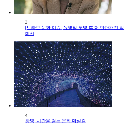
3.
[브라보 문화 이슈] 유방암 투병 후 더 단단해진 박
미선
4.
광명, 시간을 걷는 문화 마실길