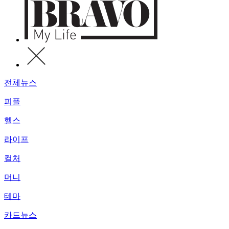
전체뉴스
피플
헬스
라이프
컬처
머니
테마
카드뉴스