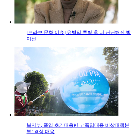
[브라보 문화 이슈] 유방암 투병 후 더 단단해진 박
미선
복지부, 폭염 초기대응반→‘폭염대응 비상대책본
부’ 격상 대응