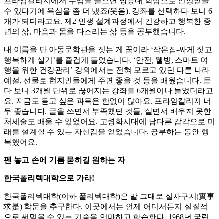
프라임칼리지에서 수업을 들으면 방송대 학점으로 인정받을
수 있다기에 욕심을 좀 더 냈죠(웃음). 강좌를 선택하다 보니 6
개가 되더라고요. 제2 인생 설계과정에서 건강하고 행복한 중
년의 삶, 마음과 몸을 다스리는 삶 등을 공부했습니다.
내 이름을 단 아동문학관을 짓는 게 꿈이라 ‘작은집-싸게 짓고
행복하게 살기’를 즐겁게 들었습니다. ‘안전, 웰빙, 스마트 여
행을 위한 건강관리’ 강의에서는 전혀 모르고 있던 다른 나라
예절, 선물로 현지인들에게 주면 좋을 것 등을 배웠습니다. 듣
다 보니 3개월 단위로 끊어지는 강좌를 6개월이나 들었더라고
요. 지금도 듣고 싶은 과목은 한없이 많아요. 프라임칼리지 너
무 좋습니다. 글을 쓰면서 부족했던 것들, 살면서 배우지 못한
처세술도 배울 수 있었어요. 고령화시대에 남다른 감각으로 미
래를 설계할 수 있는 자신감을 얻었습니다. 공부하는 동안 행
복했어요.
펜 놓고 손에 기름 묻히길 원하는 자
한국폴리텍대학으로 가라!
한국폴리텍대학(이하 폴리텍대학)은 말 그대로 실사구시(實事
求是) 학문을 추구한다. 이곳에서는 언제 어디서든지 실질적
으로 써먹을 수 있는 기술을 연마하고 학습한다. 1968년 국립