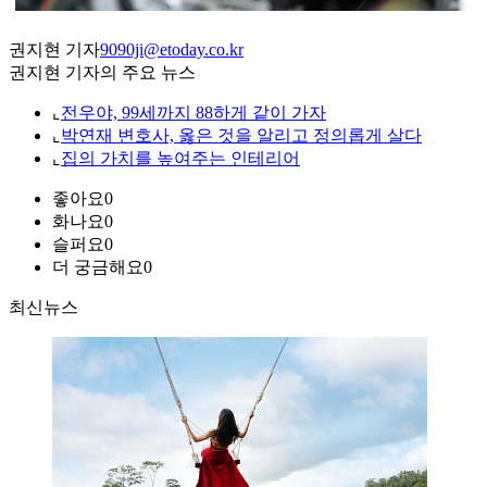
권지현 기자
9090ji@etoday.co.kr
권지현 기자의 주요 뉴스
⌞
전우야, 99세까지 88하게 같이 가자
⌞
박연재 변호사, 옳은 것을 알리고 정의롭게 살다
⌞
집의 가치를 높여주는 인테리어
좋아요
0
화나요
0
슬퍼요
0
더 궁금해요
0
최신뉴스