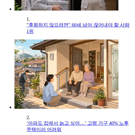
1.
"후회하지 않으려면" 60세 넘어 끊어내야 할 사람
1위
2.
‘아파도 집에서 늙고 싶어…’ 고령 가구 40% 노후
주택이라 어려워