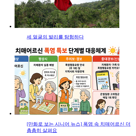
세 얼굴의 발리를 탐험하다
[만화로 보는 시니어 뉴스] 폭염 속 치매어르신 더
촘촘히 살펴요