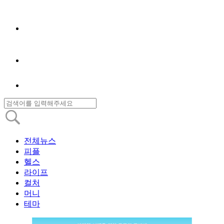
전체뉴스
피플
헬스
라이프
컬처
머니
테마