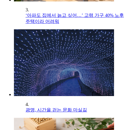
3.
‘아파도 집에서 늙고 싶어…’ 고령 가구 40% 노후
주택이라 어려워
4.
광명, 시간을 걷는 문화 마실길