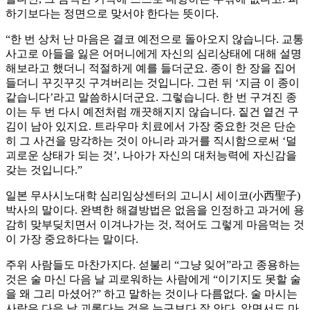
하기보다는 정면으로 맞서야 한다는 뜻이다.
“한 번 상처 난 마음은 결코 예전으로 돌아오지 않습니다. 교통
사고로 아들을 잃은 어머니에게 자신의 심리상태에 대해 설명
해보라고 했더니 적절하게 예를 들더군요. 종이 한 장을 집어
들더니 꾸깃꾸깃 구겨버리는 것입니다. 그런 뒤 ‘지금 이 종이
같습니다’라고 말씀하시더군요. 그렇습니다. 한 번 구겨진 종
이는 두 번 다시 예전처럼 깨끗해지지 않습니다. 짙건 옅건 구
김이 남아 있지요. 트라우마 치료에서 가장 중요한 것은 단순
히 그 사건을 망각하는 것이 아니라 과거를 직시함으로써 ‘덜
괴로운 상태가 되는 것’, 나아가 자신의 대처능력에 자신감을
갖는 것입니다.”
일본 무사시노대학 심리임상센터의 고니시 세이코(小西聖子)
박사의 말이다. 완벽한 해결방법은 없음을 인정하고 과거에 용
감히 맞부딪치면서 이겨나가는 것, 적어도 그렇게 마음먹는 것
이 가장 중요하다는 말이다.
주위 사람들도 마찬가지다. 섣불리 “그냥 잊어”라고 종용하는
것은 술 마신 다음 날 괴로워하는 사람에게 “이기지도 못할 술
을 왜 그리 마셨어?” 하고 말하는 것이나 다름없다. 술 마시는
사람은 다음 날 괴롭다는 것을 누구보다 잘 안다. 알면서도 마