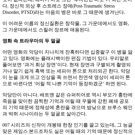
다. 정신적 외상 후 스트레스 장애(Post-Traumatic Stress
Disorder, PTSD)라는 마음의 병은 바로 그 때문에 생겨난다.
이 어려운 이름의 정신질환은 창작물, 그 가운데에서도 영화,
그 가운데에서도 스릴러 장르에 애용된다.
영화 속 트라우마의 두 얼굴
어떤 영화의 악당이 지나치게 잔혹하다면 십중팔구 이 병을 앓
고 있다. 영화에는 플래시백이란 편집 기법이 있다. 우리말로
풀어보면 ‘과거 회상 장면’이다. 현재 장면과 구별되게 촬영되
거나 알기 쉽게 흑백 또는 세피아 톤으로 처리되곤 한다. 악당
이 눈을 크게 뜨고 인상을 푹 쓰면서 천연색 영상이 세피아 톤
으로 바뀐다면 ‘어릴 적 나쁜 기억이 등장하겠군’ 하면 된다.
악당만이 아니다. 배트맨 같은 슈퍼히어로 역시 부모가 흉탄에
죽음을 맞이한 끔찍한 기억과 어릴 때 우물에 갇힌 폐쇄 공포
의 기억 때문에 정체성에 혼란을 겪으며 밤낮으로 브루스 웨인
과 박쥐 사나이라는 두 얼굴로 살아간다.
007 시리즈의 신작이 개봉돼 한창 인기를 끌고 있는데, 그 능글
맞은 제임스 본드조차도 실은 어릴 때의 기억 때문에 정신적으