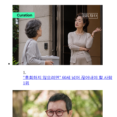
1.
"후회하지 않으려면" 60세 넘어 끊어내야 할 사람
1위