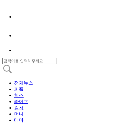
전체뉴스
피플
헬스
라이프
컬처
머니
테마