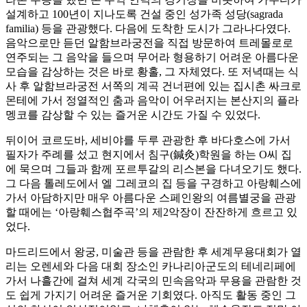
설계하고 100년이 지나도록 건설 중인 성가족 성당(sagrada
familia) 등을 관광했다. 다음에 도착한 도시가 그라나다였다.
음악으로만 듣던 알함브라궁전을 직접 방문하여 트레몰로로
연주되는 그 음악을 들으며 무어라 형용하기 어려운 아름다운
모습을 감상하는 것은 바로 황홀, 그 자체였다. 또 저녁때는 식
사 후 알함브라궁전 서쪽의 계곡 건너편에 있는 집시촌 싸크로
몬테에 가서 정열적인 춤과 음악이 어우러지는 본산지의 플라
멩코를 감상할 수 있는 즐거운 시간도 가질 수 있었다.
뒤이어 코르도바, 세비야를 두루 관광한 후 바다호스에 가서
필자가 주례를 섰고 현지에서 침구(鍼灸)학원을 하는 O씨 집
에 묵으며 그들과 함께 포르투갈의 리스본을 다녀오기도 했다.
그 다음 톨레도에서 엘 그레코의 집 등을 구경하고 아랑훼스에
가서 아담하지만 매우 아름다운 스페인왕의 여름별궁을 관광
할 때에는 ‘아랑훼스협주곡’의 제2악장이 잔잔하게 흐르고 있
었다.
마드리드에서 왕궁, 미술관 등을 관람한 후 세계무용대회가 열
리는 오렌세와 다음 대회 장소인 카나리아군도의 테네리페에
가서 나흘간에 걸쳐 세계 각국의 민속음악과 무용을 관람한 것
도 쉽게 가지기 어려운 즐거운 기회였다. 아직도 활동 중인 그