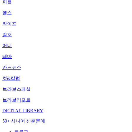
피플
헬스
라이프
컬처
머니
테마
카드뉴스
컷&칼럼
브라보스페셜
브라보리포트
DIGITAL LIBRARY
50+ 시니어 신춘문예
블로그