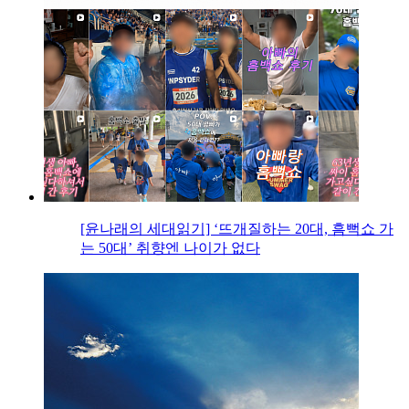
[윤나래의 세대읽기] ‘뜨개질하는 20대, 흠뻑쇼 가
는 50대’ 취향엔 나이가 없다