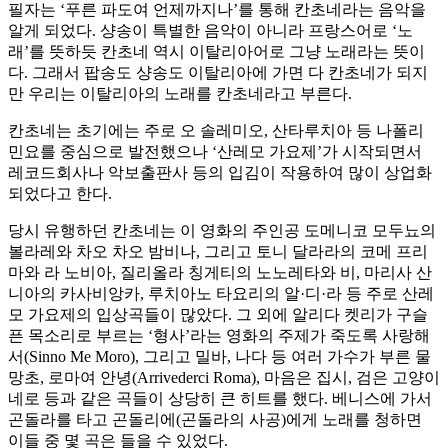
필자는 ‘푸른 파도여 언제까지나’를 통해 칸초네라는 음악을
알게 되었다. 샹송이 특별한 음악이 아니라 프랑스어로 ‘노
래’를 뜻하듯 칸초네 역시 이탈리아어로 그냥 노래라는 뜻이
다. 그래서 팝송도 샹송도 이탈리아에 가면 다 칸초네가 되지
만 우리는 이탈리아의 노래를 칸초네라고 부른다.
칸초네는 초기에는 주로 오 솔레미오, 산타루치아 등 나폴리
민요를 중심으로 발전했으나 ‘산레모 가요제’가 시작되면서
레코드회사나 악보출판사 등의 입김이 작용하여 많이 상업화
되었다고 한다.
당시 유행하던 칸초네는 이 영화의 주인공 도메니코 모두뇨의
볼라레와 차오 차오 밤비나, 그리고 토니 달라라의 코메 프리
마와 라 노비아, 질리올라 칭게티의 노노레타와 비, 마리사 산
니아의 카사비앙카, 루치아노 타요리의 알·디·라 등 주로 산레
모 가요제의 입상곡들이 많았다. 그 외에 알리다 켓리가 구슬
픈 목소리로 부르는 ‘형사’라는 영화의 주제가 죽도록 사랑해
서(Sinno Me Moro), 그리고 밀바, 나다 등 여러 가수가 부른 물
망초, 로마여 안녕(Arrivederci Roma), 마음은 집시, 검은 고양이
네로 등과 같은 곡들이 상당히 큰 히트를 했다. 베니스에 가서
곤돌라를 타고 곤돌리에(곤돌라의 사공)에게 노래를 청하면
이들 중 몇 곡은 들을 수 있었다.