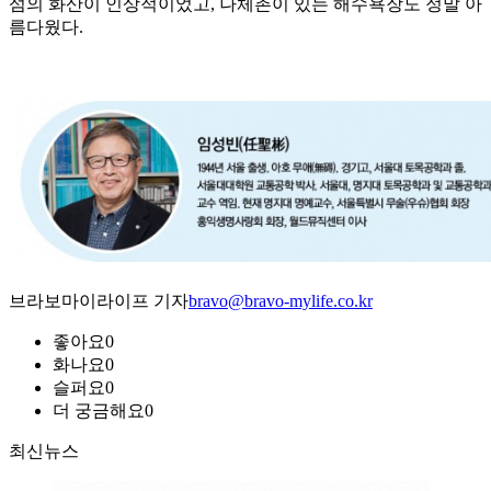
섬의 화산이 인상적이었고, 나체촌이 있는 해수욕장도 정말 아
름다웠다.
브라보마이라이프 기자
bravo@bravo-mylife.co.kr
좋아요
0
화나요
0
슬퍼요
0
더 궁금해요
0
최신뉴스