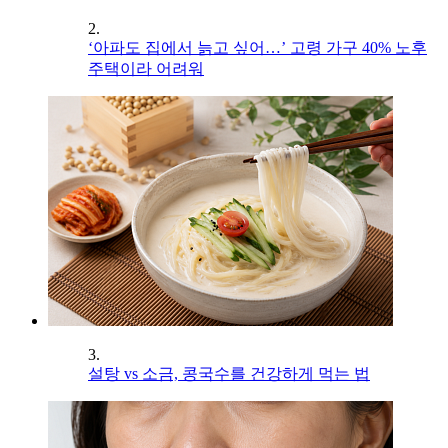
2.
‘아파도 집에서 늙고 싶어…’ 고령 가구 40% 노후
주택이라 어려워
3.
설탕 vs 소금, 콩국수를 건강하게 먹는 법