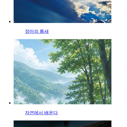
장마의 틈새
자연에서 배운다