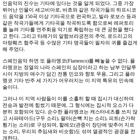
인음악의 진수는 기타에 있다는 것을 알게 되었다. 그중 가장
뛰어난 인물이 세고비아로, 바흐와 같은 작곡가들의 하프시코
드 음악을 150곡 이상 기타곡으로 편곡하고, 빌라 로보스 등과
같은 작곡가들에게 기타곡을 작곡하도록 함으로써 레퍼토리
를 늘려 기타를 연주회용 악기로 확립하는 데 큰 공헌을 했다
고 한다. 그리고 타레가의 알함브라궁전의 추억, 로드리고의
아랑훼즈 협주곡 등 수많은 기타 명곡들이 필자의 귀를 즐겁게
해 주었다.
스페인음악 하면 또 플라멩코(Flamenco)를 빼놓을 수 없다. 플
라멩코는 정열의 나라 스페인의 심장이라고 하는 남부 안달루
시아 지방의 애수가 담긴 전통 민요와 향토 무용, 그리고 플라
멩코 기타 반주 세 가지가 어우러지는 이 지역 특유의 민속예
술이다.
그러나 이 지역 사람들이 이를 소홀히 할 때 집시가 대신하여
전승과 발전에 힘썼기 때문에, 그 형식에는 집시적 요소가 다
분히 포함되어 있다. 순수한 플라멩코는 캐스터네츠를 쓰지 않
고 사파테아드(구두 소리), 팔마(손뼉 치는 소리), 피트(손가락
튕기는 소리)로 구성되며, 할레오(관중이 장단에 맞추어 지르
는 소리, 우리의 추임새와 비슷함)도 섞여 열광적인 광경을 전
개한다.