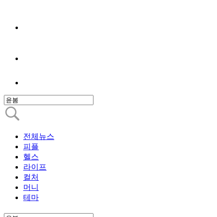
전체뉴스
피플
헬스
라이프
컬처
머니
테마