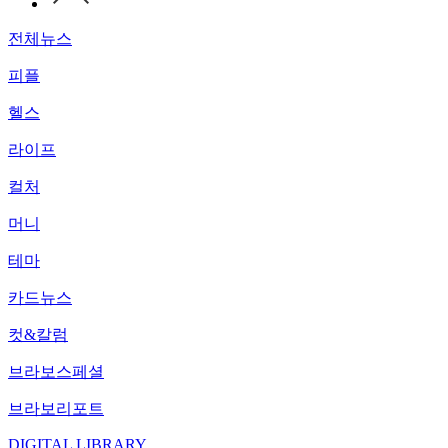
전체뉴스
피플
헬스
라이프
컬처
머니
테마
카드뉴스
컷&칼럼
브라보스페셜
브라보리포트
DIGITAL LIBRARY