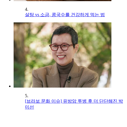
4.
설탕 vs 소금, 콩국수를 건강하게 먹는 법
5.
[브라보 문화 이슈] 유방암 투병 후 더 단단해진 박
미선