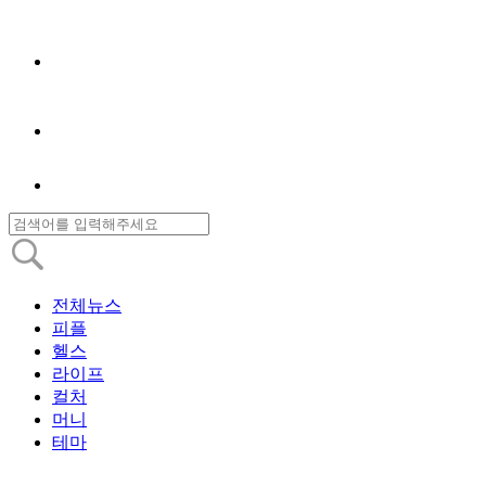
전체뉴스
피플
헬스
라이프
컬처
머니
테마