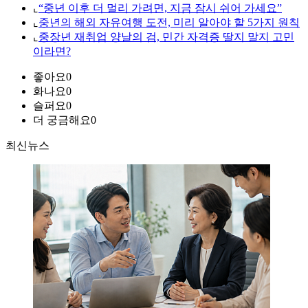
⌞
“중년 이후 더 멀리 가려면, 지금 잠시 쉬어 가세요”
⌞
중년의 해외 자유여행 도전, 미리 알아야 할 5가지 원칙
⌞
중장년 재취업 양날의 검, 민간 자격증 딸지 말지 고민
이라면?
좋아요
0
화나요
0
슬퍼요
0
더 궁금해요
0
최신뉴스