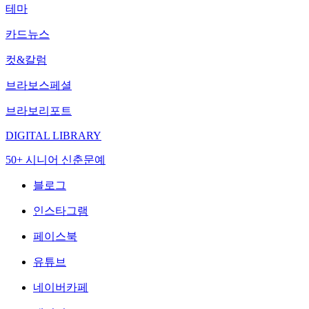
테마
카드뉴스
컷&칼럼
브라보스페셜
브라보리포트
DIGITAL LIBRARY
50+ 시니어 신춘문예
블로그
인스타그램
페이스북
유튜브
네이버카페