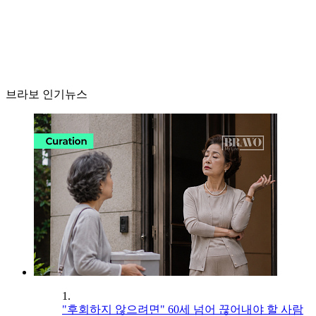
브라보 인기뉴스
1.
"후회하지 않으려면" 60세 넘어 끊어내야 할 사람