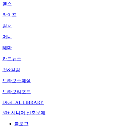
헬스
라이프
컬처
머니
테마
카드뉴스
컷&칼럼
브라보스페셜
브라보리포트
DIGITAL LIBRARY
50+ 시니어 신춘문예
블로그