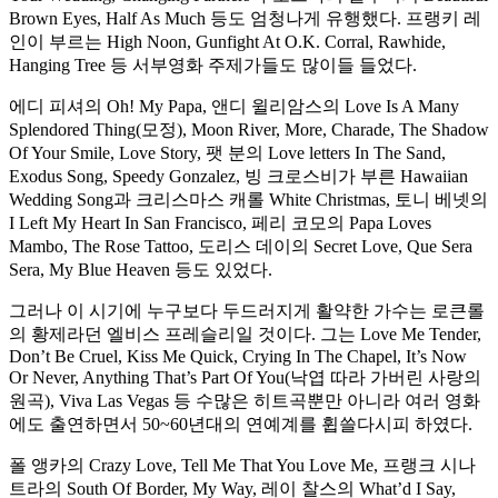
Brown Eyes, Half As Much 등도 엄청나게 유행했다. 프랭키 레
인이 부르는 High Noon, Gunfight At O.K. Corral, Rawhide,
Hanging Tree 등 서부영화 주제가들도 많이들 들었다.
에디 피셔의 Oh! My Papa, 앤디 윌리암스의 Love Is A Many
Splendored Thing(모정), Moon River, More, Charade, The Shadow
Of Your Smile, Love Story, 팻 분의 Love letters In The Sand,
Exodus Song, Speedy Gonzalez, 빙 크로스비가 부른 Hawaiian
Wedding Song과 크리스마스 캐롤 White Christmas, 토니 베넷의
I Left My Heart In San Francisco, 페리 코모의 Papa Loves
Mambo, The Rose Tattoo, 도리스 데이의 Secret Love, Que Sera
Sera, My Blue Heaven 등도 있었다.
그러나 이 시기에 누구보다 두드러지게 활약한 가수는 로큰롤
의 황제라던 엘비스 프레슬리일 것이다. 그는 Love Me Tender,
Don’t Be Cruel, Kiss Me Quick, Crying In The Chapel, It’s Now
Or Never, Anything That’s Part Of You(낙엽 따라 가버린 사랑의
원곡), Viva Las Vegas 등 수많은 히트곡뿐만 아니라 여러 영화
에도 출연하면서 50~60년대의 연예계를 휩쓸다시피 하였다.
폴 앵카의 Crazy Love, Tell Me That You Love Me, 프랭크 시나
트라의 South Of Border, My Way, 레이 찰스의 What’d I Say,