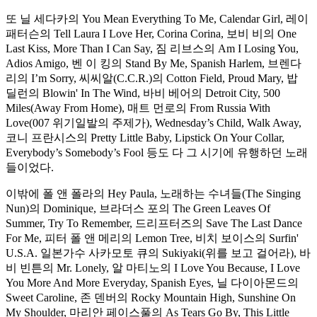
또 닐 세다카의 You Mean Everything To Me, Calendar Girl, 레이
패터슨의 Tell Laura I Love Her, Corina Corina, 보비 비의 One
Last Kiss, More Than I Can Say, 짐 리브스의 Am I Losing You,
Adios Amigo, 벤 이 킹의 Stand By Me, Spanish Harlem, 브렌다
리의 I’m Sorry, 씨씨알(C.C.R.)의 Cotton Field, Proud Mary, 밥
딜런의 Blowin' In The Wind, 바비 베어의 Detroit City, 500
Miles(Away From Home), 매트 먼로의 From Russia With
Love(007 위기일발의 주제가), Wednesday’s Child, Walk Away,
코니 프란시스의 Pretty Little Baby, Lipstick On Your Collar,
Everybody’s Somebody’s Fool 등도 다 그 시기에 유행하던 노래
들이었다.
이밖에 폴 앤 폴라의 Hey Paula, 노래하는 수녀들(The Singing
Nun)의 Dominique, 브라더스 포의 The Green Leaves Of
Summer, Try To Remember, 드리프터즈의 Save The Last Dance
For Me, 피터 폴 앤 메리의 Lemon Tree, 비치 보이스의 Surfin'
U.S.A. 일본가수 사카모토 큐의 Sukiyaki(위를 보고 걸어라), 바
비 빈튼의 Mr. Lonely, 알 마티노의 I Love You Because, I Love
You More And More Everyday, Spanish Eyes, 닐 다이아몬드의
Sweet Caroline, 존 덴버의 Rocky Mountain High, Sunshine On
My Shoulder, 마리안 페이스풀의 As Tears Go By, This Little