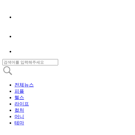
전체뉴스
피플
헬스
라이프
컬처
머니
테마