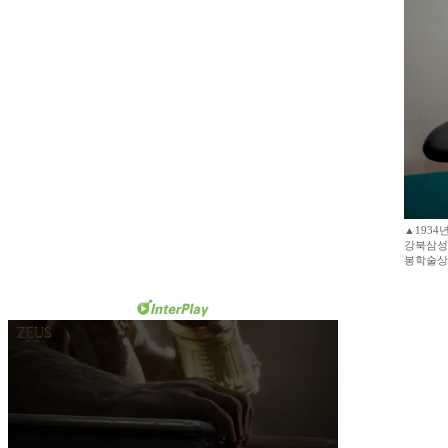
▲1934
강북삼성
봉학술상,