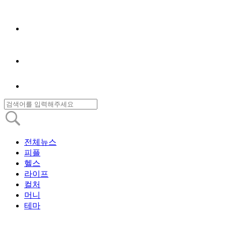
전체뉴스
피플
헬스
라이프
컬처
머니
테마