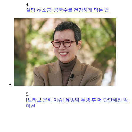
4.
설탕 vs 소금, 콩국수를 건강하게 먹는 법
5.
[브라보 문화 이슈] 유방암 투병 후 더 단단해진 박
미선