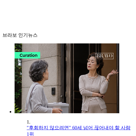
브라보 인기뉴스
1.
"후회하지 않으려면" 60세 넘어 끊어내야 할 사람
1위