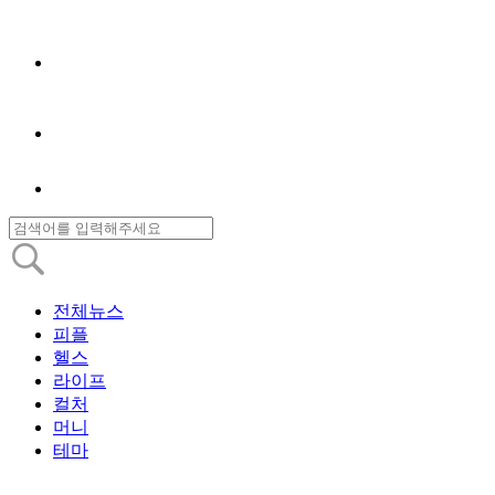
전체뉴스
피플
헬스
라이프
컬처
머니
테마