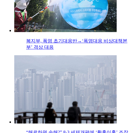
복지부, 폭염 초기대응반→‘폭염대응 비상대책본
부’ 격상 대응
“해로하면 손해?” 8·3 세제개편에 ‘황혼이혼’ 조장