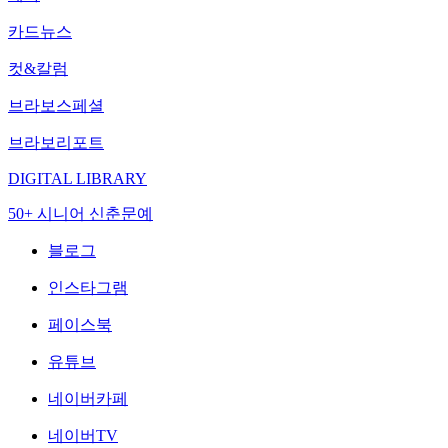
카드뉴스
컷&칼럼
브라보스페셜
브라보리포트
DIGITAL LIBRARY
50+ 시니어 신춘문예
블로그
인스타그램
페이스북
유튜브
네이버카페
네이버TV