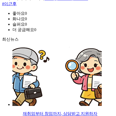
#이근후
좋아요
0
화나요
0
슬퍼요
0
더 궁금해요
0
최신뉴스
재취업부터 창업까지, 상담받고 지원하자