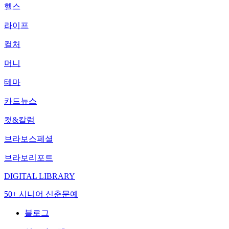
헬스
라이프
컬처
머니
테마
카드뉴스
컷&칼럼
브라보스페셜
브라보리포트
DIGITAL LIBRARY
50+ 시니어 신춘문예
블로그