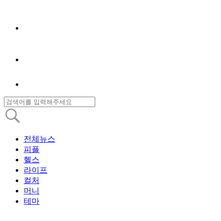
전체뉴스
피플
헬스
라이프
컬처
머니
테마