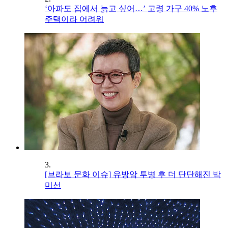
‘아파도 집에서 늙고 싶어…’ 고령 가구 40% 노후
주택이라 어려워
3.
[브라보 문화 이슈] 유방암 투병 후 더 단단해진 박
미선