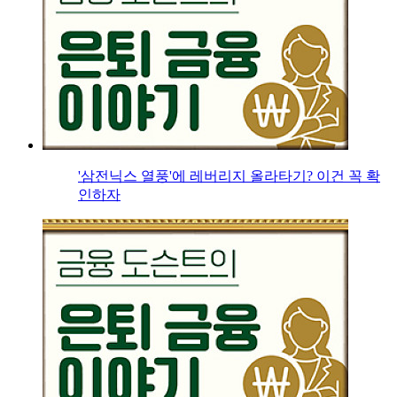
'삼전닉스 열풍'에 레버리지 올라타기? 이건 꼭 확
인하자