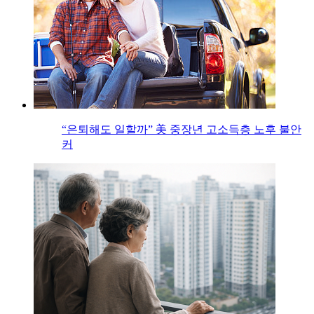
“은퇴해도 일할까” 美 중장년 고소득층 노후 불안
커