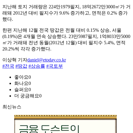
지난해 토지 거래량은 224만1979필지, 18억2672만3000㎡가 거
래돼 2012년 대비 필지수가 9.6% 증가하고, 면적은 0.2% 증가
했다.
한편 지난해 12월 전국 땅값은 전월 대비 0.15% 상승, 서울
(0.19%)은 4개월 연속 상승했다. 23만5987필지, 1억8033만5000
㎡가 거래돼 전년 동월(2012년 12월) 대비 필지수 5.4%, 면적
20.2%씩 각각 증가했다.
이상혁 기자
daniel@etoday.co.kr
#전국
#땅값
#상승률
#국토부
좋아요
0
화나요
0
슬퍼요
0
더 궁금해요
0
최신뉴스