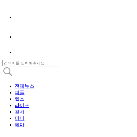
전체뉴스
피플
헬스
라이프
컬처
머니
테마