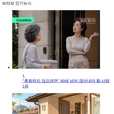
브라보 인기뉴스
1.
"후회하지 않으려면" 60세 넘어 끊어내야 할 사람
1위