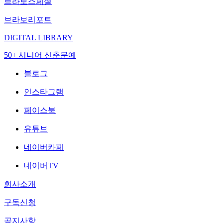
브라보스페셜
브라보리포트
DIGITAL LIBRARY
50+ 시니어 신춘문예
블로그
인스타그램
페이스북
유튜브
네이버카페
네이버TV
회사소개
구독신청
공지사항