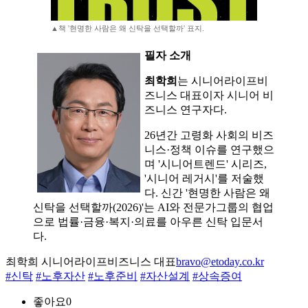
▲책 '현명한 사람은 왜 신탁을 선택할까' 표지.
필자 소개
최학희
는 시니어라이프비
즈니스 대표이자 시니어 비
즈니스 연구자다.
26년간 고령화 사회의 비즈
니스·정책 이슈를 연구했으
며 '시니어트렌드' 시리즈,
'시니어 레거시'를 저술했
다. 신간 '현명한 사람은 왜
신탁을 선택할까(2026)'는 AI와 전문가그룹의 협업
으로 법률·금융·복지·의료를 아우른 신탁 입문서
다.
최학희 시니어라이프비즈니스 대표
bravo@etoday.co.kr
#신탁
#노후자산
#노후준비
#자산설계
#상속증여
좋아요
0