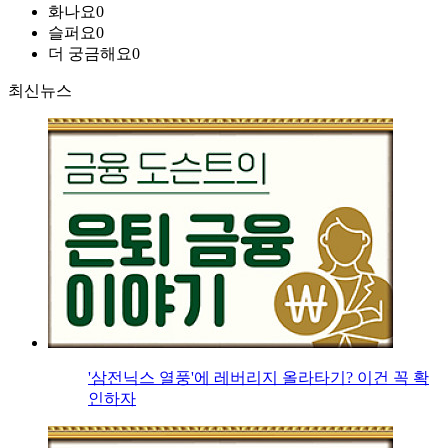
화나요
0
슬퍼요
0
더 궁금해요
0
최신뉴스
'삼전닉스 열풍'에 레버리지 올라타기? 이건 꼭 확
인하자