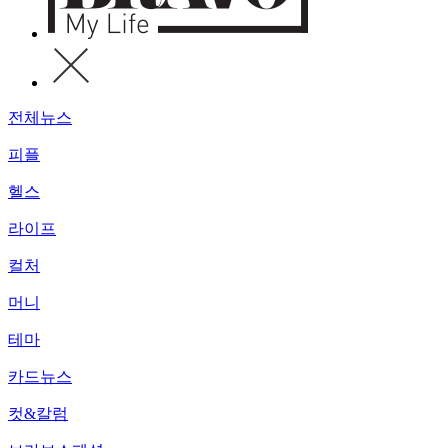
전체뉴스
피플
헬스
라이프
컬처
머니
테마
카드뉴스
컷&칼럼