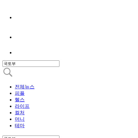
전체뉴스
피플
헬스
라이프
컬처
머니
테마