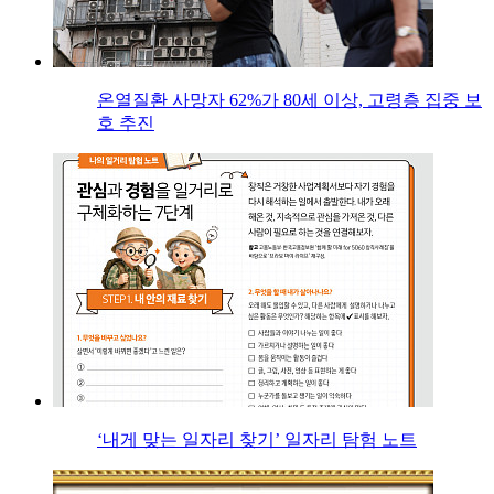
온열질환 사망자 62%가 80세 이상, 고령층 집중 보
호 추진
‘내게 맞는 일자리 찾기’ 일자리 탐험 노트