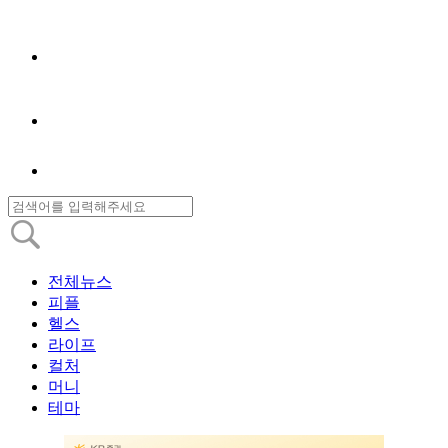
전체뉴스
피플
헬스
라이프
컬처
머니
테마