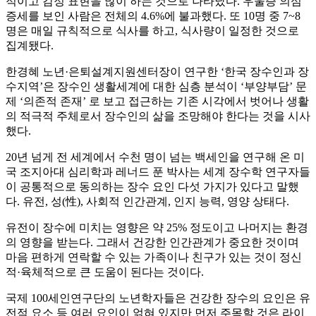
적이고 감정 표현을 많이 하는 것으로 나타났다. 우울증 의심
증세를 보인 사람은 전체의 4.6%에 불과했다. 또 10명 중 7~8
명은 매일 규칙적으로 식사를 하고, 식사량이 일정한 것으로
집계됐다.
한경혜 노년·은퇴설계지원센터장이 연구한 ‘한국 장수인과 장
수지역’은 장수인 생활세계에 대한 심층 분석이 ‘부양부담’ 문
제 ‘의존적 존재’ 로 보고 접근하는 기존 시각에서 벗어나 생활
의 적극적 주체로서 장수인의 삶을 조망해야 한다는 것을 시사
했다.
20년 넘게 전 세계에서 수천 명이 넘는 백세인을 연구해 온 미
국 조지아대 심리학과 레너드 푼 박사는 세계 장수학 연구자들
이 공통적으로 동의하는 장수 요인 다섯 가지가 있다고 말했
다. 유전, 성(性), 사회적 인간관계, 인지 능력, 영양 상태다.
유전이 장수에 미치는 영향은 약 25% 정도이고 나머지는 환경
의 영향을 받는다. 그래서 건강한 인간관계가 중요한 것이며
마음 편하게 연락할 수 있는 가족이나 친구가 있는 것이 정신
적·육체적으로 큰 도움이 된다는 것이다.
국제 100세인연구단의 노년학자들은 건강한 장수의 요인은 유
전적 요소 등 여러 요인이 얽혀 있지만 먼저 주목할 것은 라이