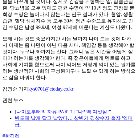
물을 바꾸게 될 것이다. 실제로 건강을 위협하는 암, 심혈관질
환, 당뇨병을 모두 없애도 평균 수명이 약 10년 정도 연장될 뿐
최장 수명은 늘어나지 않는다는 연구 결과가 있다. 혈압, 생활
습관, 혈당 생체지수 등 모두 30세 청년 수준으로 유지해도 인
간 수명은 남성 99.9세, 여성 97세에 머문다는 계산도 나왔다.
오래 사는 것도 중요하지만 사는 날까지 나이 드는 것에 대해
서 이제는 좀 나만이 아닌 다음 세대, 책임감 등을 생각해야 할
것이다. 누구나 90까지는 산다. 그러니 남은 시간을 어떻게 살
아야 하는가를 생각해야 한다. 즉 젊은이들에게 멘토를 하고
사회에 기여를 함으로써 나이 먹어도 저렇게 의미 있는 뭔가를
하는 생산적인 사회의 구성원이구나 느낄 수 있게 하는 방식으
로 삶을 바꿔야 한다.
김영순 기자
kys0701@etoday.co.kr
관련 뉴스
[나이로부터의 자유 PART1] “나? 백 여섯살!”
반도체 날개 달고 날았다… 상반기 경상수지 흑자 '역대
급'
#한경혜