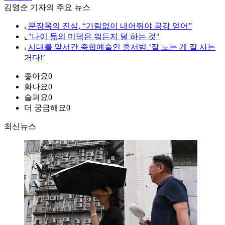
김영순 기자의 주요 뉴스
⌞
문장옥의 진심, “가림없이 내어줘야 공감 얻어”
⌞
"나이 듦의 미덕은 뭐든지 덜 하는 것"
⌞
시대를 앞서간 종합예술인 홍서범 ‘잘 노는 게 잘 사는
거다!’
좋아요
0
화나요
0
슬퍼요
0
더 궁금해요
0
최신뉴스