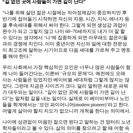
“길 없던 곳에 사람들이 가면 길이 난다”
“나를 위해 살던 젊은 시절에는 자아정체감이 중요하지만 후
반기에 접어들기 시작하면 자신의 자원, 시간, 지식, 에너지 등
을 후속세대를 위해서 써야 한다. 그렇게 되면 생성감 과업이
완수가 되고 그렇지 않고 나이 60~70세까지도 내가 더 잘 할
수 있다는 생각에서 ‘나’에 집중하게 되면 아무래도 젊은이들
과의 경쟁에 치인다. 이미 중년이면 자신의 일에 대한 전문성
이 최고조에 달하는 시기이므로 다음 세대를 가르쳐 주고 멘토
를 해야 한다.”
우리 사회에서 가장 핵심적인 요인은 너무나 많은 사람들이 함
께 나이 들어간다는, 이른바 ‘규모의 문제’다. 예전에도 오래
사는 사람들은 있었지만 베이비붐 세대처럼 그렇게 많지는 않
았다. 그런데 지금은 사이즈가 크다. 달리 말하면 새로운 파워
가 대두되는 일이다. “길이 없던 곳에 사람들이 가면 길이 난
다”는 말처럼 길을 내는 일이다. 실제로 이 베이비부머나 노인
들을 학계에서는 ‘모던 파이어니어(modern pioneer)’라고 한다.
어떻게 살아야 할지 지도가 없으니까 개척을 한다는 의미에서.
나이에 상관없이 마음만 젊으면 된다고 말하는 건 엉터리 노년
학자들이라고 볼 수 있다. 삶의 의미를 찾으려고 할 때 어항 속