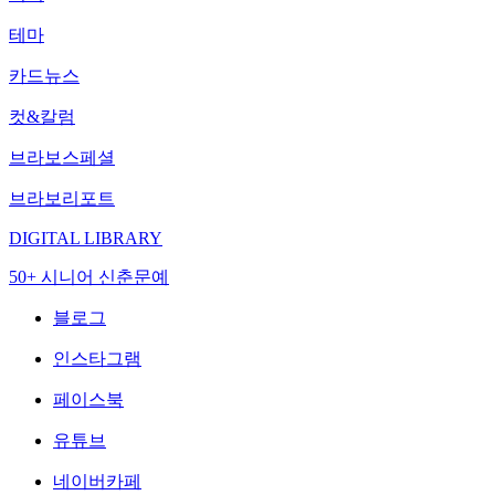
테마
카드뉴스
컷&칼럼
브라보스페셜
브라보리포트
DIGITAL LIBRARY
50+ 시니어 신춘문예
블로그
인스타그램
페이스북
유튜브
네이버카페