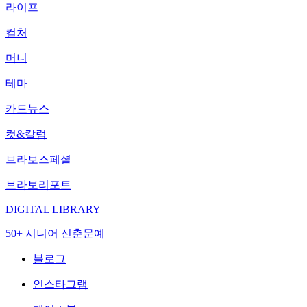
라이프
컬처
머니
테마
카드뉴스
컷&칼럼
브라보스페셜
브라보리포트
DIGITAL LIBRARY
50+ 시니어 신춘문예
블로그
인스타그램