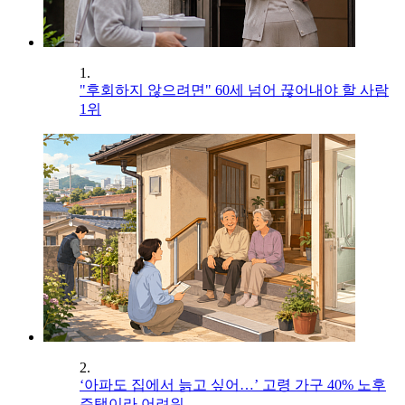
1.
"후회하지 않으려면" 60세 넘어 끊어내야 할 사람
1위
2.
‘아파도 집에서 늙고 싶어…’ 고령 가구 40% 노후
주택이라 어려워