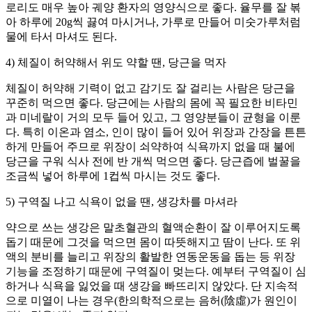
로리도 매우 높아 궤양 환자의 영양식으로 좋다. 율무를 잘 볶
아 하루에 20g씩 끓여 마시거나, 가루로 만들어 미숫가루처럼
물에 타서 마셔도 된다.
4) 체질이 허약해서 위도 약할 땐, 당근을 먹자
체질이 허약해 기력이 없고 감기도 잘 걸리는 사람은 당근을
꾸준히 먹으면 좋다. 당근에는 사람의 몸에 꼭 필요한 비타민
과 미네랄이 거의 모두 들어 있고, 그 영양분들이 균형을 이룬
다. 특히 이온과 염소, 인이 많이 들어 있어 위장과 간장을 튼튼
하게 만들어 주므로 위장이 쇠약하여 식욕까지 없을 때 불에
당근을 구워 식사 전에 반 개씩 먹으면 좋다. 당근즙에 벌꿀을
조금씩 넣어 하루에 1컵씩 마시는 것도 좋다.
5) 구역질 나고 식욕이 없을 땐, 생강차를 마셔라
약으로 쓰는 생강은 말초혈관의 혈액순환이 잘 이루어지도록
돕기 때문에 그것을 먹으면 몸이 따뜻해지고 땀이 난다. 또 위
액의 분비를 늘리고 위장의 활발한 연동운동을 돕는 등 위장
기능을 조정하기 때문에 구역질이 멎는다. 예부터 구역질이 심
하거나 식욕을 잃었을 때 생강을 빠뜨리지 않았다. 단 지속적
으로 미열이 나는 경우(한의학적으로는 음허(陰虛)가 원인이