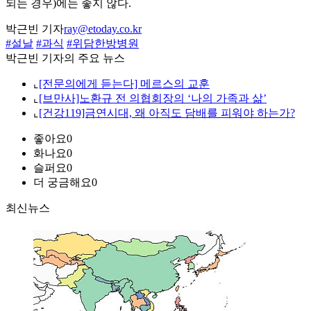
되는 경우)에는 좋지 않다.
박근빈 기자
ray@etoday.co.kr
#설날
#과식
#위담한방병원
박근빈 기자의 주요 뉴스
⌞
[전문의에게 듣는다] 메르스의 교훈
⌞
[브만사]노환규 전 의협회장의 ‘나의 가족과 삶’
⌞
[건강119]금연시대, 왜 아직도 담배를 피워야 하는가?
좋아요
0
화나요
0
슬퍼요
0
더 궁금해요
0
최신뉴스