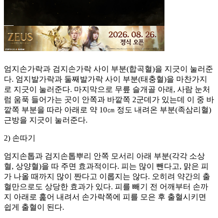
엄지손가락과 검지손가락 사이 부분(합곡혈)을 지긋이 눌러준
다. 엄지발가락과 둘째발가락 사이 부분(태충혈)을 마찬가지
로 지긋이 눌러준다. 마지막으로 무릎 슬개골 아래, 사람 눈처
럼 움푹 들어가는 곳이 안쪽과 바깥쪽 2군데가 있는데 이 중 바
깥쪽 부분을 따라 아래로 약 10㎝ 정도 내려온 부분(족삼리혈)
근방을 지긋이 눌러준다.
2) 손따기
엄지손톱과 검지손톱뿌리 안쪽 모서리 아래 부분(각각 소상
혈, 상양혈)을 따 주면 효과적이다. 피는 많이 뺀다고, 맑은 피
가 나올 때까지 많이 짠다고 이롭지는 않다. 오히려 약간의 출
혈만으로도 상당한 효과가 있다. 피를 빼기 전 어깨부터 손까
지 아래로 훑어 내려서 손가락쪽에 피를 모은 후 출혈시키면
쉽게 출혈이 된다.