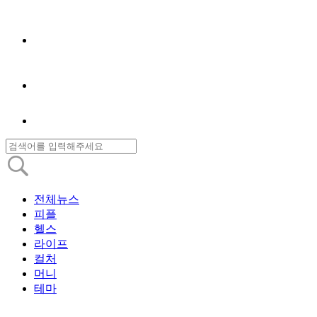
전체뉴스
피플
헬스
라이프
컬처
머니
테마