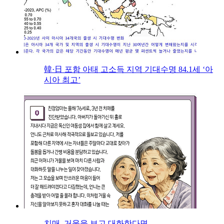
韓·日 포함 아태 고소득 지역 기대수명 84.1세 ‘아
시아 최고’
치매, 거울을 보고 대화한다면