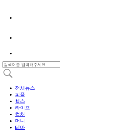
전체뉴스
피플
헬스
라이프
컬처
머니
테마