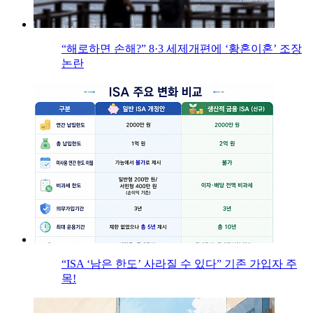
“해로하면 손해?” 8·3 세제개편에 ‘황혼이혼’ 조장
논란
“ISA ‘남은 한도’ 사라질 수 있다” 기존 가입자 주
목!