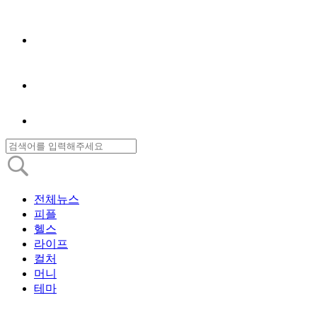
전체뉴스
피플
헬스
라이프
컬처
머니
테마