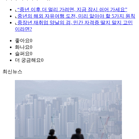
⌞
“중년 이후 더 멀리 가려면, 지금 잠시 쉬어 가세요”
⌞
중년의 해외 자유여행 도전, 미리 알아야 할 5가지 원칙
⌞
중장년 재취업 양날의 검, 민간 자격증 딸지 말지 고민
이라면?
좋아요
0
화나요
0
슬퍼요
0
더 궁금해요
0
최신뉴스