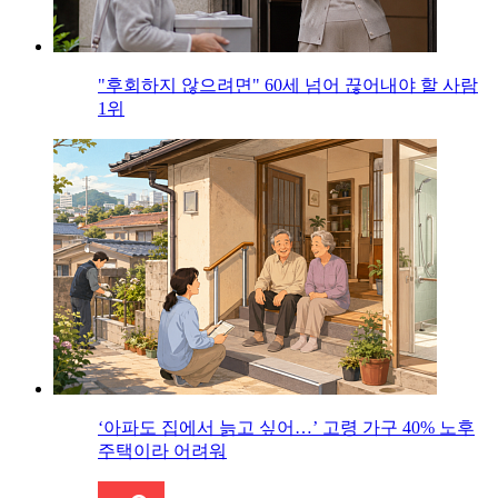
"후회하지 않으려면" 60세 넘어 끊어내야 할 사람
1위
‘아파도 집에서 늙고 싶어…’ 고령 가구 40% 노후
주택이라 어려워