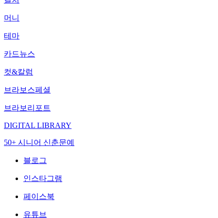
머니
테마
카드뉴스
컷&칼럼
브라보스페셜
브라보리포트
DIGITAL LIBRARY
50+ 시니어 신춘문예
블로그
인스타그램
페이스북
유튜브