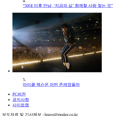
4.
“50대 이후 만남, ‘지금의 삶’ 함께할 사람 찾는 것”
5.
마이클 잭슨은 어떤 존재였을까
PC버전
공지사항
사이트맵
보도자료 및 기사제보 : bravo@etoday.co.kr