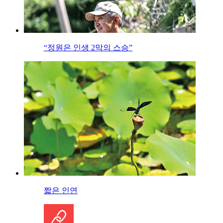
“정원은 인생 2막의 스승”
짧은 인연