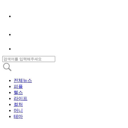
전체뉴스
피플
헬스
라이프
컬처
머니
테마