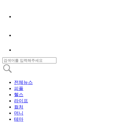
전체뉴스
피플
헬스
라이프
컬처
머니
테마