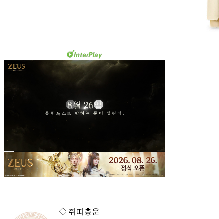
◇ 쥐띠총운