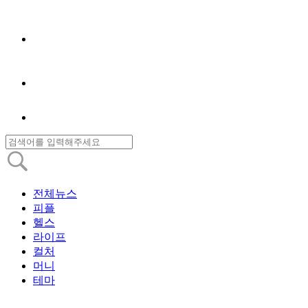
전체뉴스
피플
헬스
라이프
컬처
머니
테마