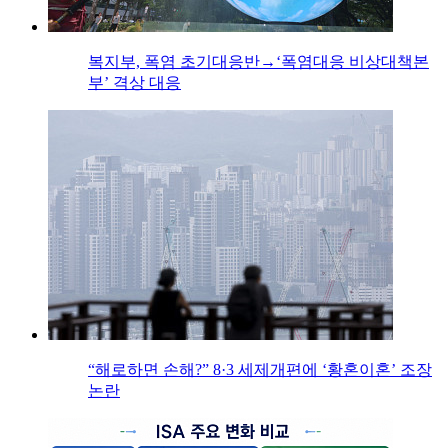
복지부, 폭염 초기대응반→‘폭염대응 비상대책본
부’ 격상 대응
“해로하면 손해?” 8·3 세제개편에 ‘황혼이혼’ 조장
논란