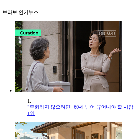
브라보 인기뉴스
1.
"후회하지 않으려면" 60세 넘어 끊어내야 할 사람
1위