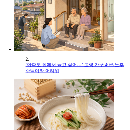
2.
‘아파도 집에서 늙고 싶어…’ 고령 가구 40% 노후
주택이라 어려워