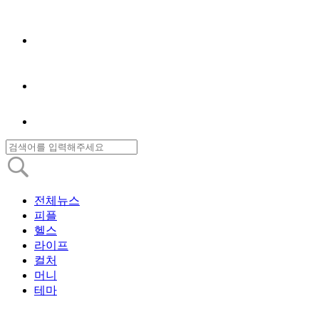
전체뉴스
피플
헬스
라이프
컬처
머니
테마