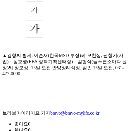
▲김향씨 별세, 이순재(한국MSD 부장)씨 모친상, 권청기(사
업)ㆍ정호영(EBS 정책기획센터장)ㆍ김형식(늘푸른소아과 원
장)씨 장모상=13일 오전 안양장례식장, 발인 15일 오전, 031-
477-0090
브라보마이라이프 기자
bravo@bravo-mylife.co.kr
좋아요
0
화나요
0