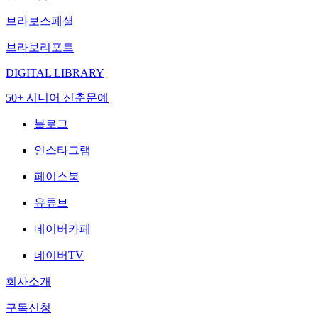
브라보스페셜
브라보리포트
DIGITAL LIBRARY
50+ 시니어 신춘문예
블로그
인스타그램
페이스북
유튜브
네이버카페
네이버TV
회사소개
구독신청