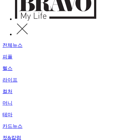
전체뉴스
피플
헬스
라이프
컬처
머니
테마
카드뉴스
컷&칼럼