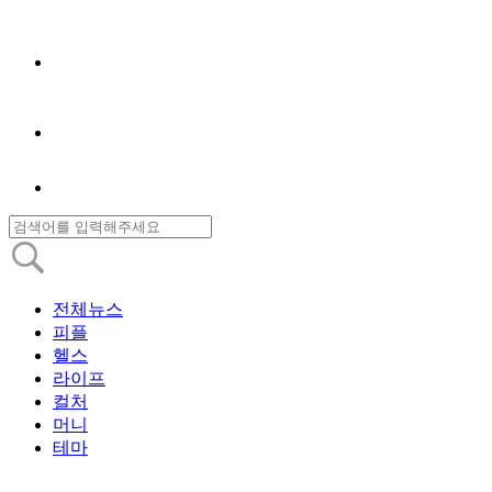
전체뉴스
피플
헬스
라이프
컬처
머니
테마