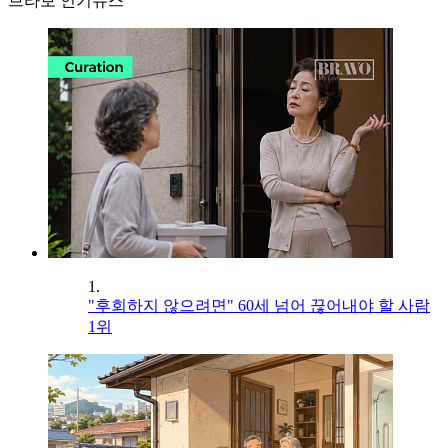
브라보 인기뉴스
1.
"후회하지 않으려면" 60세 넘어 끊어내야 할 사람
1위