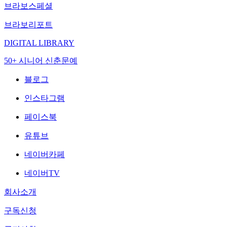
브라보스페셜
브라보리포트
DIGITAL LIBRARY
50+ 시니어 신춘문예
블로그
인스타그램
페이스북
유튜브
네이버카페
네이버TV
회사소개
구독신청