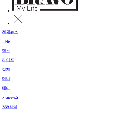
전체뉴스
피플
헬스
라이프
컬처
머니
테마
카드뉴스
컷&칼럼