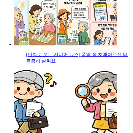
[만화로 보는 시니어 뉴스] 폭염 속 치매어르신 더
촘촘히 살펴요