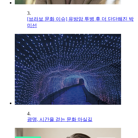
3.
[브라보 문화 이슈] 유방암 투병 후 더 단단해진 박
미선
4.
광명, 시간을 걷는 문화 마실길