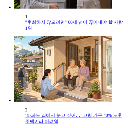
1.
"후회하지 않으려면" 60세 넘어 끊어내야 할 사람
1위
2.
‘아파도 집에서 늙고 싶어…’ 고령 가구 40% 노후
주택이라 어려워