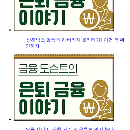
'삼전닉스 열풍'에 레버리지 올라타기? 이건 꼭 확
인하자
요즘 시니어, 은행 가기 전 유튜브 먼저 본다