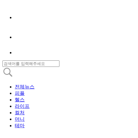
전체뉴스
피플
헬스
라이프
컬처
머니
테마