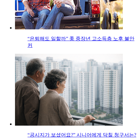
“은퇴해도 일할까” 美 중장년 고소득층 노후 불안
커
“공시지가 보셨어요?” 시니어에게 닥칠 청구서는?