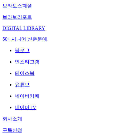
브라보스페셜
브라보리포트
DIGITAL LIBRARY
50+ 시니어 신춘문예
블로그
인스타그램
페이스북
유튜브
네이버카페
네이버TV
회사소개
구독신청