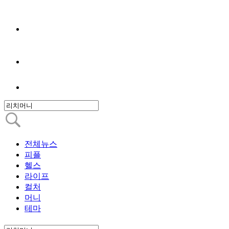
전체뉴스
피플
헬스
라이프
컬처
머니
테마