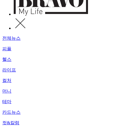
전체뉴스
피플
헬스
라이프
컬처
머니
테마
카드뉴스
컷&칼럼