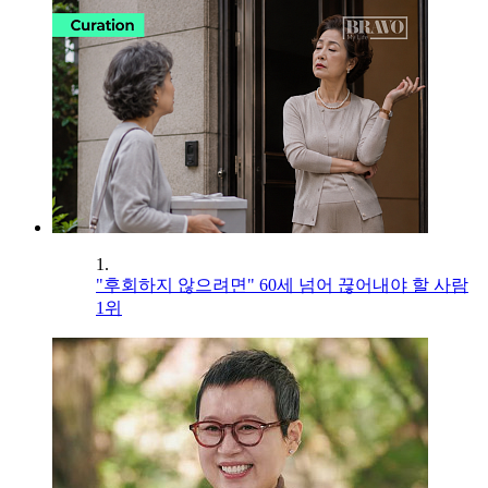
1.
"후회하지 않으려면" 60세 넘어 끊어내야 할 사람
1위