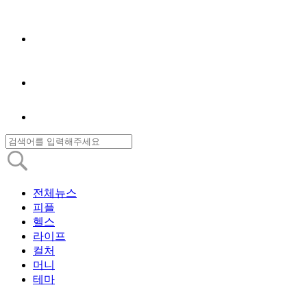
전체뉴스
피플
헬스
라이프
컬처
머니
테마