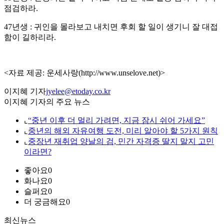
점검하라.
47년생 : 귀인을 몰라보고 내치면 후회 할 일이 생기니 잘 대접
함이 길하리라.
<자료 제공: 운세사랑(http://www.unselove.net)>
이지혜 기자
jyelee@etoday.co.kr
이지혜 기자의 주요 뉴스
⌞
“중년 이후 더 멀리 가려면, 지금 잠시 쉬어 가세요”
⌞
중년의 해외 자유여행 도전, 미리 알아야 할 5가지 원칙
⌞
중장년 재취업 양날의 검, 민간 자격증 딸지 말지 고민
이라면?
좋아요
0
화나요
0
슬퍼요
0
더 궁금해요
0
최신뉴스